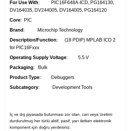
For Use With
: PIC16F648A-ICD, PG164130,
DV164035, DV244005, DV164005, PG164120
Core
: PIC
Brand
: Microchip Technology
Description/Function
: (18 PDIP) MPLAB ICD 2
for PIC16Fxxx
Operating Supply Voltage
: 5.5 V
Packaging
: Bulk
Product Type
: Debuggers
Subcategory
: Development Tools
İç ve dış piyasada bulunması zor olan, cari veya üretimi
durdurulmuş her türlü aktif, pasif, yarı iletken elektronik
komponent için doğru yerdesiniz.