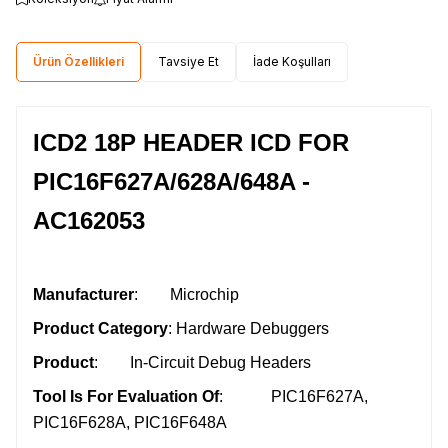
Ürün Özellikleri
Tavsiye Et
İade Koşulları
ICD2 18P HEADER ICD FOR
PIC16F627A/628A/648A -
AC162053
Manufacturer
: Microchip
Product Category
: Hardware Debuggers
Product
: In-Circuit Debug Headers
Tool Is For Evaluation Of
: PIC16F627A,
PIC16F628A, PIC16F648A