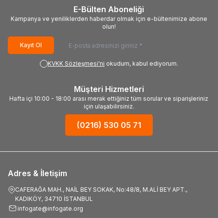
E-Bülten Aboneliği
Kampanya ve yeniliklerden haberdar olmak için e-bültenimize abone
olun!
Kayıt Ol
KVKK Sözleşmesi'ni
okudum, kabul ediyorum.
Müşteri Hizmetleri
Hafta içi 10:00 - 18:00 arası merak ettiğiniz tüm sorular ve siparişleriniz
için ulaşabilirsiniz.
(0216) 530 05 71
Adres & İletişim
CAFERAĞA MAH., NAİL BEY SOKAK, No:48/8, M.ALİ BEY APT.,
KADIKÖY, 34710 İSTANBUL
infogate@infogate.org