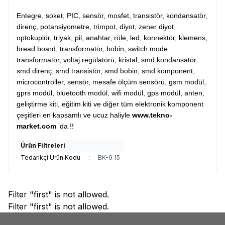
Entegre, soket, PIC, sensör, mosfet, transistör, kondansatör,
direnç, potansiyometre, trimpot, diyot, zener diyot,
optokuplör, triyak, pil, anahtar, röle, led, konnektör, klemens,
bread board, transformatör, bobin, switch mode
transformatör, voltaj regülatörü, kristal, smd kondansatör,
smd direnç, smd transistör, smd bobin, smd komponent,
microcontroller, sensör, mesafe ölçüm sensörü, gsm modül,
gprs modül, bluetooth modül, wifi modül, gps modül, anten,
geliştirme kiti, eğitim kiti ve diğer tüm elektronik komponent
çeşitleri en kapsamlı ve ucuz haliyle
www.tekno-
market.com
’da !!
Ürün Filtreleri
Tedarikçi Ürün Kodu
:
BK-9_15
Filter "first" is not allowed.
Filter "first" is not allowed.