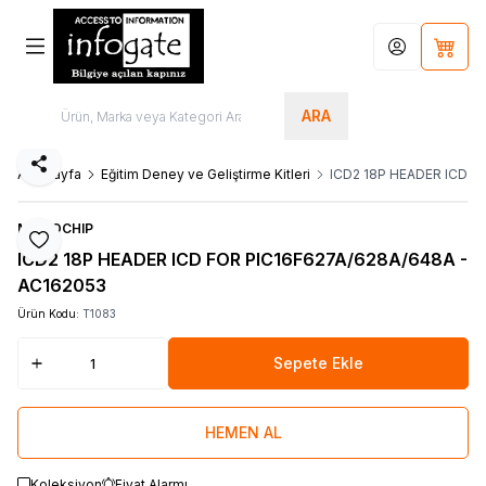
Hesabım
Sepet
ARA
Paylaş
Ana Sayfa
Eğitim Deney ve Geliştirme Kitleri
ICD2 18P HEADER ICD F
MICROCHIP
Favoriye Ekle
ICD2 18P HEADER ICD FOR PIC16F627A/628A/648A -
AC162053
Ürün Kodu:
T1083
Sepete Ekle
HEMEN AL
Koleksiyon
Fiyat Alarmı