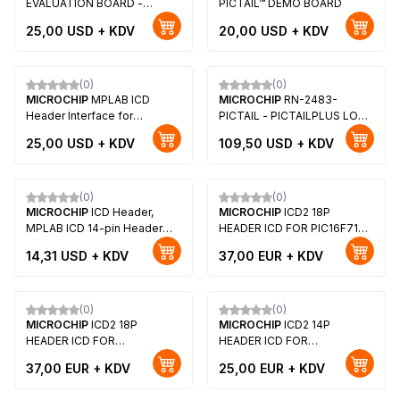
EVALUATION BOARD -
PICTAIL™ DEMO BOARD
TMPSNS-RTD1
25,00
USD + KDV
20,00
USD + KDV
(0)
(0)
Yeni
Yeni
MICROCHIP
MPLAB ICD
MICROCHIP
RN-2483-
Header Interface for
PICTAIL - PICTAILPLUS LORA
PIC16F688 (14 PDIP)
BOARD RN2483
25,00
USD + KDV
109,50
USD + KDV
(0)
(0)
Yeni
Yeni
MICROCHIP
ICD Header,
MICROCHIP
ICD2 18P
MPLAB ICD 14-pin Header
HEADER ICD FOR PIC16F716 -
Interface for Debugging
AC162054
14,31
USD + KDV
37,00
EUR + KDV
PIC16F684 - AC162055
(0)
(0)
Yeni
Yeni
MICROCHIP
ICD2 18P
MICROCHIP
ICD2 14P
HEADER ICD FOR
HEADER ICD FOR
PIC16F627A/628A/648A -
PIC16F676/630 - AC162052
37,00
EUR + KDV
25,00
EUR + KDV
AC162053