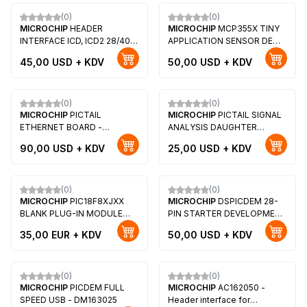
(0)
(0)
Yeni
Yeni
MICROCHIP
HEADER
MICROCHIP
MCP355X TINY
INTERFACE ICD, ICD2 28/40
APPLICATION SENSOR DEMO
DIP - AC162051
BOARD
45,00
USD + KDV
50,00
USD + KDV
(0)
(0)
Yeni
Yeni
MICROCHIP
PICTAIL
MICROCHIP
PICTAIL SIGNAL
ETHERNET BOARD -
ANALYSIS DAUGHTER
AC164121
BOARD - AC164120
90,00
USD + KDV
25,00
USD + KDV
(0)
(0)
Yeni
Yeni
MICROCHIP
PIC18F8XJXX
MICROCHIP
DSPICDEM 28-
BLANK PLUG-IN MODULE
PIN STARTER DEVELOPMENT
(PIM) - MA180016
BOARD - DM300017
35,00
EUR + KDV
50,00
USD + KDV
Tükendi
(0)
(0)
Yeni
Yeni
MICROCHIP
PICDEM FULL
MICROCHIP
AC162050 -
SPEED USB - DM163025
Header interface for