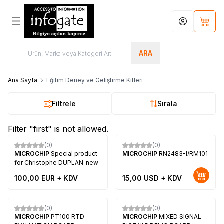
Hesabım
Sepet
ARA
Ana Sayfa
Eğitim Deney ve Geliştirme Kitleri
Filtrele
Sırala
Filter "first" is not allowed.
Tükendi
(0)
(0)
Yeni
MICROCHIP
Special product
MICROCHIP
RN2483-I/RM101
for Christophe DUPLAN_new
100,00
EUR + KDV
15,00
USD + KDV
(0)
(0)
Yeni
Yeni
MICROCHIP
PT100 RTD
MICROCHIP
MIXED SIGNAL