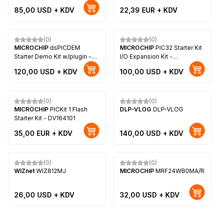
PIC12F629/675
85,00
USD + KDV
22,39
EUR + KDV
(0)
(0)
Yeni
Yeni
MICROCHIP
dsPICDEM
MICROCHIP
PIC32 Starter Kit
Starter Demo Kit w/plugin -
I/O Expansion Kit -
DM300016
DM320002
120,00
USD + KDV
100,00
USD + KDV
(0)
(0)
Yeni
Yeni
MICROCHIP
PICKit 1 Flash
DLP-VLOG
DLP-VLOG
Starter Kit - DV164101
35,00
EUR + KDV
140,00
USD + KDV
Tükendi
(0)
(0)
Yeni
Yeni
WIZnet
WIZ812MJ
MICROCHIP
MRF24WB0MA/RM
26,00
USD + KDV
32,00
USD + KDV