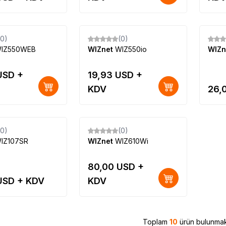
(0)
(0)
Yeni
Yeni
IZ550WEB
WIZnet
WIZ550io
WIZn
SD +
19,93
USD +
KDV
26,
Tükendi
(0)
(0)
Yeni
IZ107SR
WIZnet
WIZ610Wi
80,00
USD +
SD + KDV
KDV
Toplam
10
ürün bulunmak