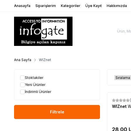
Anasayfa
Siparişlerim
Kategoriler
Üye Kayıt
Hakkımızda
Ana Sayfa
WIZnet
Stoktakiler
Yeni Ürünler
İndirimli Ürünler
Yeni
WIZnet
W
Filtrele
28,00
U