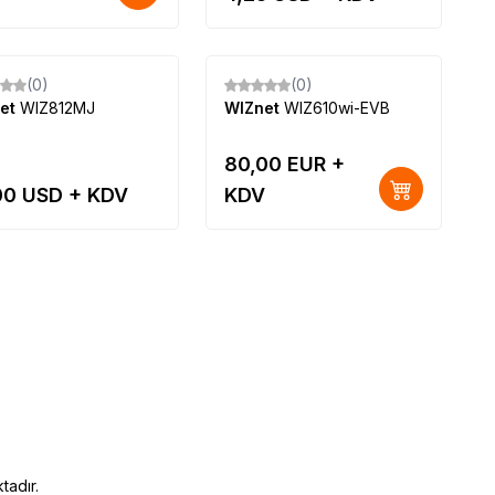
Tükendi
(0)
(0)
Yeni
et
WIZ812MJ
WIZnet
WIZ610wi-EVB
80,00
EUR +
00
USD + KDV
KDV
tadır.