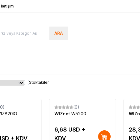
İletişim
ARA
Stoktakiler
Tükendi
(0)
(0)
Yeni
Yeni
IZ820IO
WIZnet
W5200
WIZn
6,68
USD +
28,
SD + KDV
KDV
KD