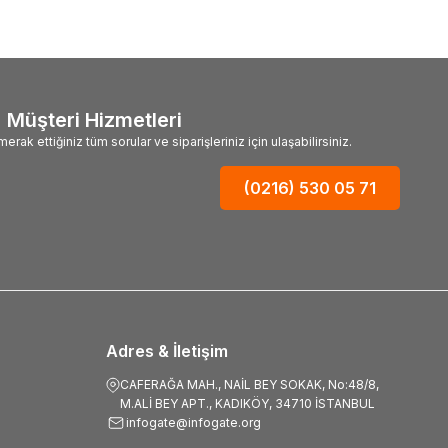
Müşteri Hizmetleri
merak ettiğiniz tüm sorular ve siparişleriniz için ulaşabilirsiniz.
(0216) 530 05 71
Adres & İletişim
CAFERAĞA MAH., NAİL BEY SOKAK, No:48/8,
M.ALİ BEY APT., KADIKÖY, 34710 İSTANBUL
infogate@infogate.org