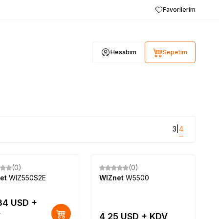
Favorilerim
Hesabım
Sepetim
3
4
|
Tükendi
(0)
(0)
Yeni
et
WIZ550S2E
WIZnet
W5500
34
USD +
V
4,25
USD + KDV