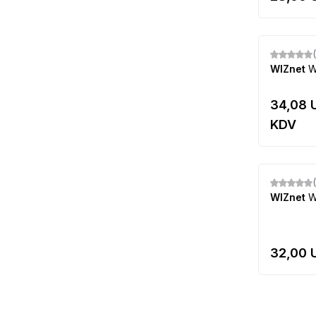
Yeni
WIZnet
W
34,08
U
KDV
Yeni
WIZnet
W
32,00
U