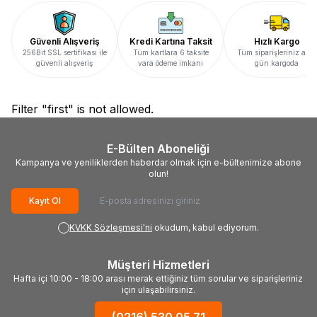
Güvenli Alışveriş
Kredi Kartına Taksit
Hızlı Kargo
256Bit SSL sertifikası ile
Tüm kartlara 6 taksite
Tüm siparişleriniz aynı
güvenli alışveriş
vara ödeme imkanı
gün kargoda
Filter "first" is not allowed.
E-Bülten Aboneliği
Kampanya ve yeniliklerden haberdar olmak için e-bültenimize abone
olun!
Kayıt Ol
KVKK Sözleşmesi'ni
okudum, kabul ediyorum.
Müşteri Hizmetleri
Hafta içi 10:00 - 18:00 arası merak ettiğiniz tüm sorular ve siparişleriniz
için ulaşabilirsiniz.
(0216) 530 05 71