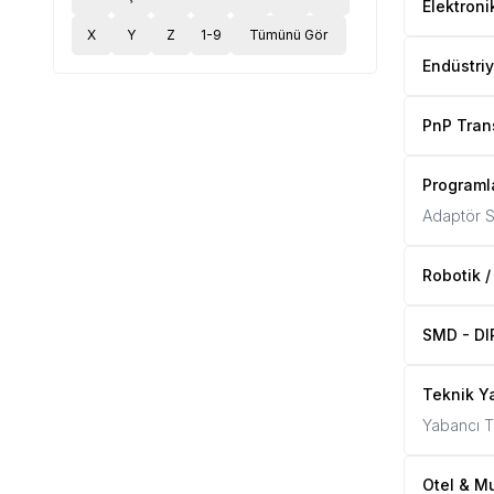
Elektron
X
Y
Z
1-9
Tümünü Gör
Endüstriy
PnP Tran
Programla
Adaptör S
Robotik /
SMD - DIP
Teknik Ya
Yabancı Te
Otel & Mu