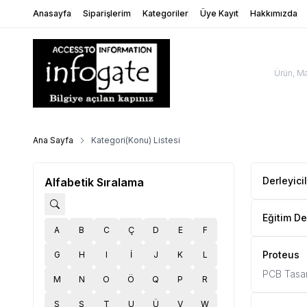
Anasayfa
Siparişlerim
Kategoriler
Üye Kayıt
Hakkımızda
Ana Sayfa
Kategori(Konu) Listesi
Derleyici
Alfabetik Sıralama
Eğitim De
A
B
C
Ç
D
E
F
Proteus
G
H
I
İ
J
K
L
PCB Tasar
M
N
O
Ö
Q
P
R
S
Ş
T
U
Ü
V
W