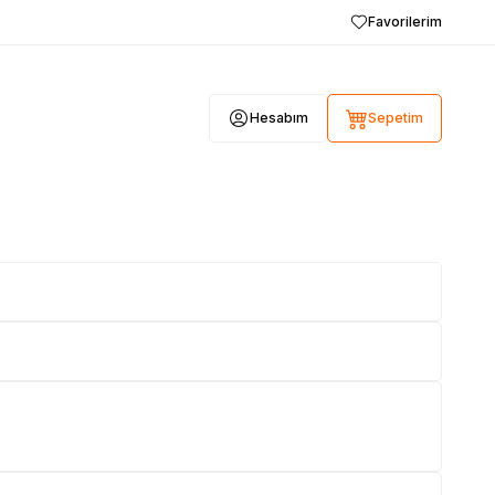
Favorilerim
Hesabım
Sepetim