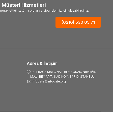
Müşteri Hizmetleri
merak ettiğiniz tüm sorular ve siparişleriniz için ulaşabilirsiniz.
(0216) 530 05 71
Adres & İletişim
CAFERAĞA MAH., NAİL BEY SOKAK, No:48/8,
M.ALİ BEY APT., KADIKÖY, 34710 İSTANBUL
infogate@infogate.org