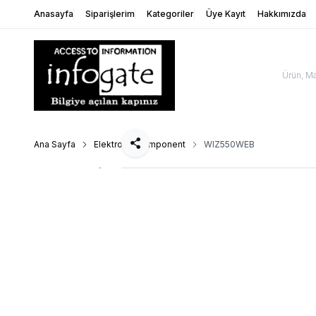
Anasayfa
Siparişlerim
Kategoriler
Üye Kayıt
Hakkımızda
Ana Sayfa
Elektronik Komponent
WIZ550WEB
Paylaş