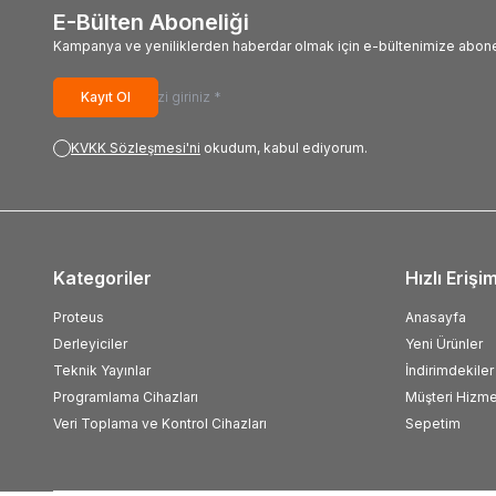
E-Bülten Aboneliği
Kampanya ve yeniliklerden haberdar olmak için e-bültenimize abone
Kayıt Ol
KVKK Sözleşmesi'ni
okudum, kabul ediyorum.
Kategoriler
Hızlı Erişi
Proteus
Anasayfa
Derleyiciler
Yeni Ürünler
Teknik Yayınlar
İndirimdekiler
Programlama Cihazları
Müşteri Hizme
Veri Toplama ve Kontrol Cihazları
Sepetim