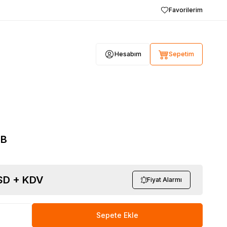
Favorilerim
Hesabım
Sepetim
EB
D + KDV
Fiyat Alarmı
Sepete Ekle