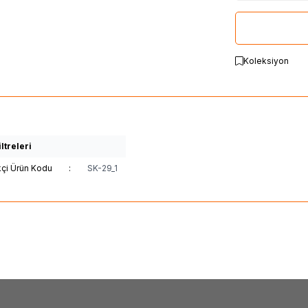
Koleksiyon
ltreleri
kçi Ürün Kodu
:
SK-29_1