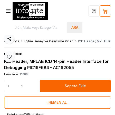
Hesabım
Sepet
ARA
Paylaş
Ana Sayfa
Eğitim Deney ve Geliştirme Kitleri
ICD Header, MPLAB ICD 
MICROCHIP
Favoriye Ekle
ICD Header, MPLAB ICD 14-pin Header Interface for
Debugging PIC16F684 - AC162055
Ürün Kodu:
T1086
Sepete Ekle
HEMEN AL
Koleksiyon
Fiyat Alarmı