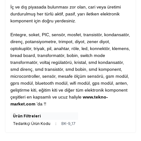
İç ve dış piyasada bulunması zor olan, cari veya üretimi
durdurulmuş her türlü aktif, pasif, yarı iletken elektronik
komponent için doğru yerdesiniz.
Entegre, soket, PIC, sensör, mosfet, transistör, kondansatör,
direnç, potansiyometre, trimpot, diyot, zener diyot,
optokuplör, triyak, pil, anahtar, röle, led, konnektör, klemens,
bread board, transformatör, bobin, switch mode
transformatör, voltaj regülatörü, kristal, smd kondansatör,
smd direnç, smd transistör, smd bobin, smd komponent,
microcontroller, sensör, mesafe ölçüm sensörü, gsm modül,
gprs modül, bluetooth modül, wifi modül, gps modül, anten,
geliştirme kiti, eğitim kiti ve diğer tüm elektronik komponent
çeşitleri en kapsamlı ve ucuz haliyle
www.tekno-
market.com
’da !!
Ürün Filtreleri
Tedarikçi Ürün Kodu
:
BK-9_17