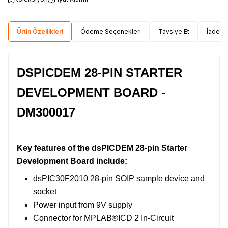
Ürün Özellikleri
Ödeme Seçenekleri
Tavsiye Et
İade Ko
DSPICDEM 28-PIN STARTER
DEVELOPMENT BOARD -
DM300017
Key features of the dsPICDEM 28-pin Starter
Development Board include:
dsPIC30F2010 28-pin SOIP sample device and
socket
Power input from 9V supply
Connector for MPLAB®ICD 2 In-Circuit