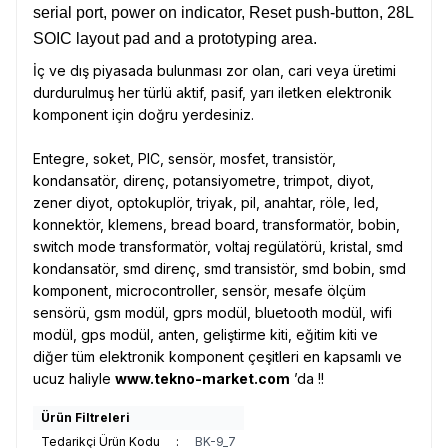
serial port, power on indicator, Reset push-button, 28L
SOIC layout pad and a prototyping area.
İç ve dış piyasada bulunması zor olan, cari veya üretimi
durdurulmuş her türlü aktif, pasif, yarı iletken elektronik
komponent için doğru yerdesiniz.
Entegre, soket, PIC, sensör, mosfet, transistör,
kondansatör, direnç, potansiyometre, trimpot, diyot,
zener diyot, optokuplör, triyak, pil, anahtar, röle, led,
konnektör, klemens, bread board, transformatör, bobin,
switch mode transformatör, voltaj regülatörü, kristal, smd
kondansatör, smd direnç, smd transistör, smd bobin, smd
komponent, microcontroller, sensör, mesafe ölçüm
sensörü, gsm modül, gprs modül, bluetooth modül, wifi
modül, gps modül, anten, geliştirme kiti, eğitim kiti ve
diğer tüm elektronik komponent çeşitleri en kapsamlı ve
ucuz haliyle
www.tekno-market.com
’da !!
Ürün Filtreleri
Tedarikçi Ürün Kodu
:
BK-9_7