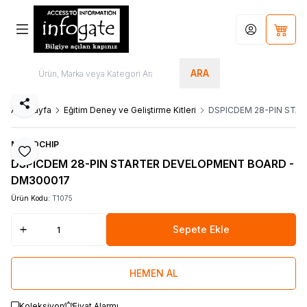
Hesabım
Sepet
ARA
Paylaş
Ana Sayfa
Eğitim Deney ve Geliştirme Kitleri
DSPICDEM 28-PIN STA
MICROCHIP
Favoriye Ekle
DSPICDEM 28-PIN STARTER DEVELOPMENT BOARD -
DM300017
Ürün Kodu:
T1075
Sepete Ekle
HEMEN AL
Koleksiyon
Fiyat Alarmı