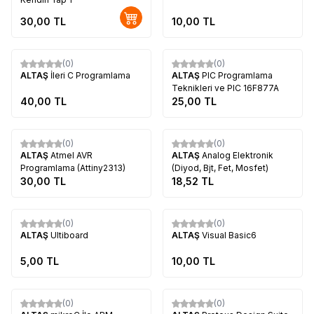
30,00
TL
10,00
TL
Tükendi
Tükendi
(0)
(0)
Yeni
ALTAŞ
İleri C Programlama
ALTAŞ
PIC Programlama
Teknikleri ve PIC 16F877A
40,00
TL
25,00
TL
Tükendi
Tükendi
(0)
(0)
ALTAŞ
Atmel AVR
ALTAŞ
Analog Elektronik
Programlama (Attiny2313)
(Diyod, Bjt, Fet, Mosfet)
30,00
TL
18,52
TL
Tükendi
Tükendi
(0)
(0)
ALTAŞ
Ultiboard
ALTAŞ
Visual Basic6
5,00
TL
10,00
TL
Tükendi
Tükendi
(0)
(0)
Yeni