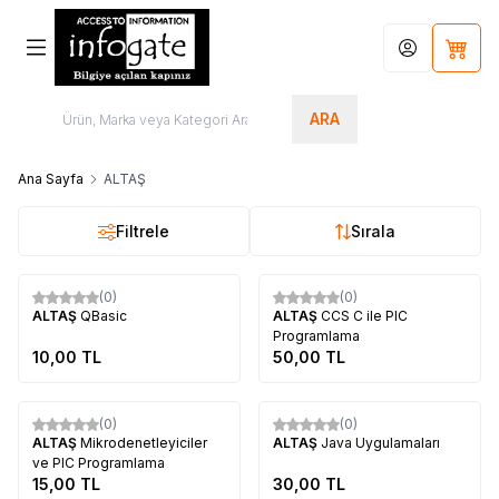
Hesabım
Sepet
ARA
Ana Sayfa
ALTAŞ
Filtrele
Sırala
Tükendi
Tükendi
(0)
(0)
ALTAŞ
QBasic
ALTAŞ
CCS C ile PIC
Programlama
10,00
TL
50,00
TL
Tükendi
Tükendi
(0)
(0)
ALTAŞ
Mikrodenetleyiciler
ALTAŞ
Java Uygulamaları
ve PIC Programlama
15,00
TL
30,00
TL