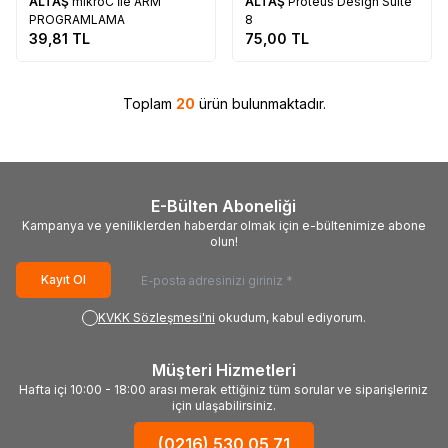
ALTAŞ
mikroC İle ARM
ALTAŞ
Proteus Design Suite
PROGRAMLAMA
8
39,81
TL
75,00
TL
Toplam
20
ürün bulunmaktadır.
E-Bülten Aboneliği
Kampanya ve yeniliklerden haberdar olmak için e-bültenimize abone
olun!
Kayıt Ol
KVKK Sözleşmesi'ni
okudum, kabul ediyorum.
Müşteri Hizmetleri
Hafta içi 10:00 - 18:00 arası merak ettiğiniz tüm sorular ve siparişleriniz
için ulaşabilirsiniz.
(0216) 530 05 71