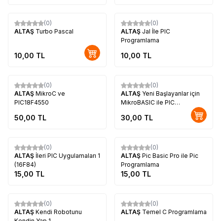
Tükendi
(0)
(0)
ALTAŞ
Turbo Pascal
ALTAŞ
Jal İle PIC
Programlama
10,00
TL
10,00
TL
Tükendi
(0)
(0)
ALTAŞ
MikroC ve
ALTAŞ
Yeni Başlayanlar için
PIC18F4550
MikroBASIC ile PIC
PROGRAMLAMA (16F628A /
50,00
TL
30,00
TL
16F648A)
Tükendi
Tükendi
(0)
(0)
ALTAŞ
İleri PIC Uygulamaları 1
ALTAŞ
Pic Basic Pro ile Pic
(16F84)
Programlama
15,00
TL
15,00
TL
Tükendi
(0)
(0)
ALTAŞ
Kendi Robotunu
ALTAŞ
Temel C Programlama
Kendin Yap 1