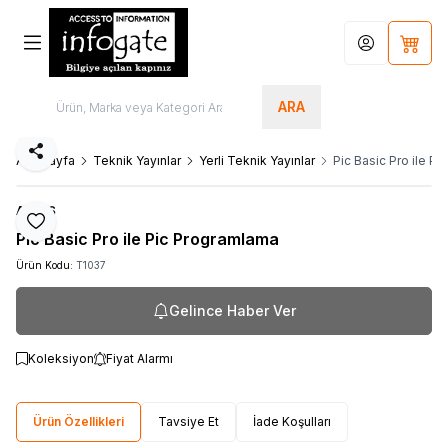
Hesabım
Sepet
ARA
Paylaş
Ana Sayfa
Teknik Yayınlar
Yerli Teknik Yayınlar
Pic Basic Pro ile P
ALTAŞ
Favoriye Ekle
Pic Basic Pro ile Pic Programlama
Ürün Kodu:
T1037
Gelince Haber Ver
Koleksiyon
Fiyat Alarmı
Ürün Özellikleri
Tavsiye Et
İade Koşulları