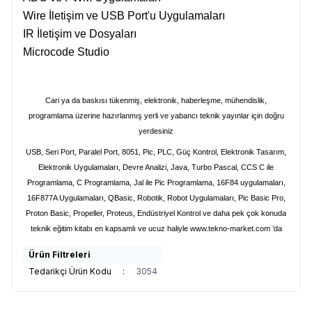
Wire İletişim ve USB Port'u Uygulamaları
IR İletişim ve Dosyaları
Microcode Studio
Cari ya da baskısı tükenmiş, elektronik, haberleşme, mühendislik,
programlama üzerine hazırlanmış yerli ve yabancı teknik yayınlar için doğru
yerdesiniz
USB, Seri Port, Paralel Port, 8051, Pic, PLC, Güç Kontrol, Elektronik Tasarım,
Elektronik Uygulamaları, Devre Analizi, Java, Turbo Pascal, CCS C ile
Programlama, C Programlama, Jal ile Pic Programlama, 16F84 uygulamaları,
16F877A Uygulamaları, QBasic, Robotik, Robot Uygulamaları, Pic Basic Pro,
Proton Basic, Propeller, Proteus, Endüstriyel Kontrol ve daha pek çok konuda
teknik eğitim kitabı en kapsamlı ve ucuz haliyle
www.tekno-market.com
’da
Ürün Filtreleri
Tedarikçi Ürün Kodu
:
3054