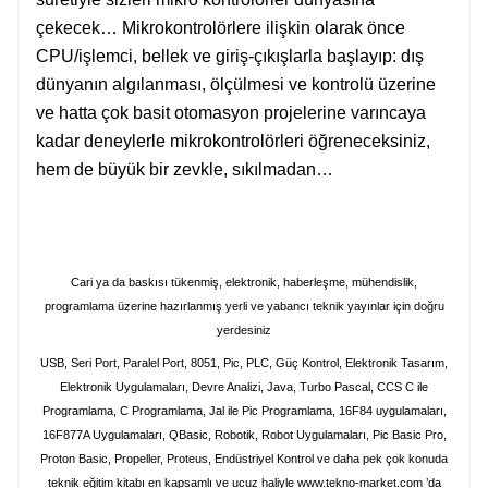
çekecek… Mikrokontrolörlere ilişkin olarak önce
CPU/işlemci, bellek ve giriş-çıkışlarla başlayıp: dış
dünyanın algılanması, ölçülmesi ve kontrolü üzerine
ve hatta çok basit otomasyon projelerine varıncaya
kadar deneylerle mikrokontrolörleri öğreneceksiniz,
hem de büyük bir zevkle, sıkılmadan…
Cari ya da baskısı tükenmiş, elektronik, haberleşme, mühendislik,
programlama üzerine hazırlanmış yerli ve yabancı teknik yayınlar için doğru
yerdesiniz
USB, Seri Port, Paralel Port, 8051, Pic, PLC, Güç Kontrol, Elektronik Tasarım,
Elektronik Uygulamaları, Devre Analizi, Java, Turbo Pascal, CCS C ile
Programlama, C Programlama, Jal ile Pic Programlama, 16F84 uygulamaları,
16F877A Uygulamaları, QBasic, Robotik, Robot Uygulamaları, Pic Basic Pro,
Proton Basic, Propeller, Proteus, Endüstriyel Kontrol ve daha pek çok konuda
teknik eğitim kitabı en kapsamlı ve ucuz haliyle
www.tekno-market.com
’da