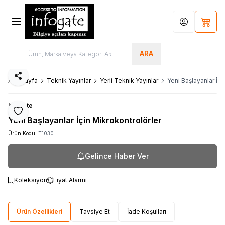
Hesabım
Sepet
ARA
Paylaş
Ana Sayfa
Teknik Yayınlar
Yerli Teknik Yayınlar
Yeni Başlayanlar İçi
Infogate
Favoriye Ekle
Yeni Başlayanlar İçin Mikrokontrolörler
Ürün Kodu:
T1030
Gelince Haber Ver
Koleksiyon
Fiyat Alarmı
Ürün Özellikleri
Tavsiye Et
İade Koşulları