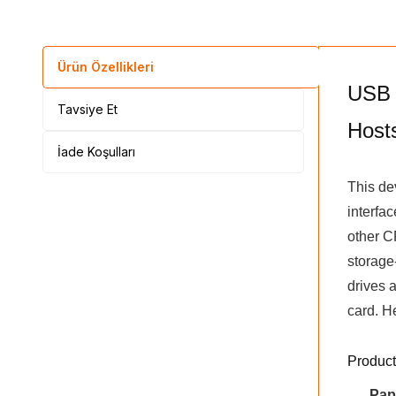
Ürün Özellikleri
USB 
Tavsiye Et
Host
İade Koşulları
This de
interfa
other C
storage
drives 
card. H
Product
Pap