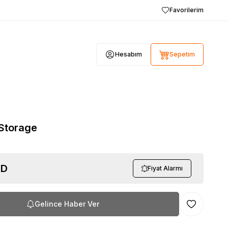
Favorilerim
Hesabım
Sepetim
Storage
D
Fiyat Alarmı
Gelince Haber Ver
Favoriye Ekl