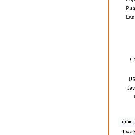
Pub
Lan
Ca
US
Jav
Ürün Fi
Tedari