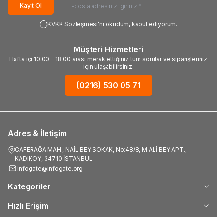
Kayıt Ol
KVKK Sözleşmesi'ni
okudum, kabul ediyorum.
Müşteri Hizmetleri
Hafta içi 10:00 - 18:00 arası merak ettiğiniz tüm sorular ve siparişleriniz
için ulaşabilirsiniz.
(0216) 530 05 71
Adres & İletişim
CAFERAĞA MAH., NAİL BEY SOKAK, No:48/8, M.ALİ BEY APT.,
KADIKÖY, 34710 İSTANBUL
infogate@infogate.org
Kategoriler
Hızlı Erişim