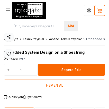
Hesabım
Sepet
ARA
Paylaş
Ana Sayfa
Teknik Yayınlar
Yabancı Teknik Yayınlar
Embedded Syste
Embedded System Design on a Shoestring
Favoriye Ekle
Ürün Kodu:
T987
Sepete Ekle
HEMEN AL
Koleksiyon
Fiyat Alarmı