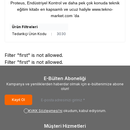
Proteus, Endüstriyel Kontrol ve daha pek çok konuda teknik
eğitim kitabı en kapsamlı ve ucuz haliyle
www.tekno-
market.com
’da
Ürün Filtreleri
Tedarikçi Ürün Kodu
:
3030
Filter "first" is not allowed.
Filter "first" is not allowed.
E-Bülten Aboneliği
Kampanya ve yeniliklerden haberdar olmak için e-bültenimize abone
olun!
Kayıt Ol
KVKK Sözleşmesi'ni
okudum, kabul ediyorum.
Müşteri Hizmetleri