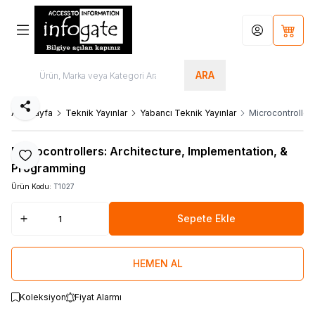
Hesabım
Sepet
ARA
Paylaş
Ana Sayfa
Teknik Yayınlar
Yabancı Teknik Yayınlar
Microcontroller
Microcontrollers: Architecture, Implementation, &
Favoriye Ekle
Programming
Ürün Kodu:
T1027
Sepete Ekle
HEMEN AL
Koleksiyon
Fiyat Alarmı