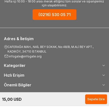
Hafta içi 10:00 - 18:00 arası merak ettiğiniz tüm sorular ve siparişleriniz
için ulaşabilirsiniz.
(0216) 530 05 71
Adres & İletişim
CAFERAĞA MAH., NAİL BEY SOKAK, No:48/8, M.ALİ BEY APT.,
KADIKÖY, 34710 İSTANBUL
infogate@infogate.org
Kategoriler
Hızlı Erişim
Önemli Bilgiler
15,00
USD
Sepete Ekle