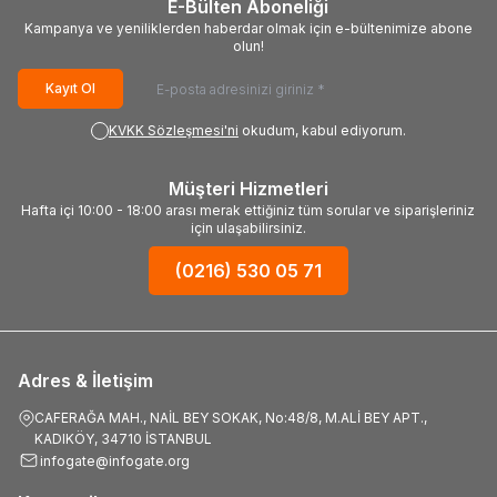
E-Bülten Aboneliği
Kampanya ve yeniliklerden haberdar olmak için e-bültenimize abone
olun!
Kayıt Ol
KVKK Sözleşmesi'ni
okudum, kabul ediyorum.
Müşteri Hizmetleri
Hafta içi 10:00 - 18:00 arası merak ettiğiniz tüm sorular ve siparişleriniz
için ulaşabilirsiniz.
(0216) 530 05 71
Adres & İletişim
CAFERAĞA MAH., NAİL BEY SOKAK, No:48/8, M.ALİ BEY APT.,
KADIKÖY, 34710 İSTANBUL
infogate@infogate.org