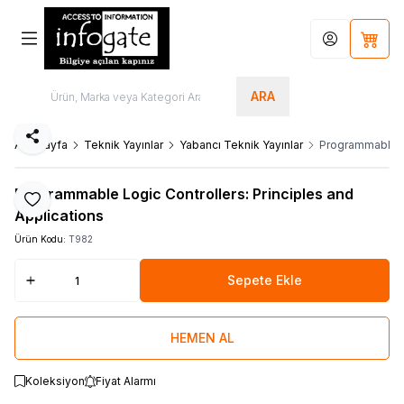
Hesabım
Sepet
ARA
Paylaş
Ana Sayfa
Teknik Yayınlar
Yabancı Teknik Yayınlar
Programmable Lo
Programmable Logic Controllers: Principles and
Favoriye Ekle
Applications
Ürün Kodu:
T982
Sepete Ekle
HEMEN AL
Koleksiyon
Fiyat Alarmı