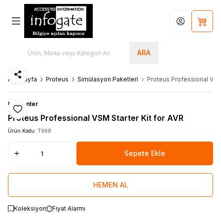
Hesabım
Sepet
ARA
Paylaş
Ana Sayfa
Proteus
Simülasyon Paketleri
Proteus Professional VSM 
Labcenter
Favoriye Ekle
Proteus Professional VSM Starter Kit for AVR
Ürün Kodu:
T968
Sepete Ekle
HEMEN AL
Koleksiyon
Fiyat Alarmı