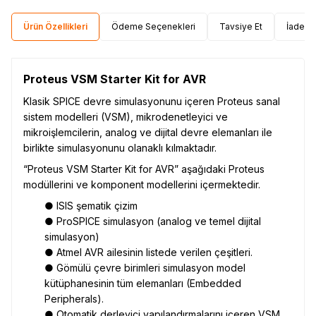
Ürün Özellikleri
Ödeme Seçenekleri
Tavsiye Et
İade Ko
Proteus VSM Starter Kit for AVR
Klasik SPICE devre simulasyonunu içeren Proteus sanal
sistem modelleri (VSM), mikrodenetleyici ve
mikroişlemcilerin, analog ve dijital devre elemanları ile
birlikte simulasyonunu olanaklı kılmaktadır.
“Proteus VSM Starter Kit for AVR” aşağıdaki Proteus
modüllerini ve komponent modellerini içermektedir.
● ISIS şematik çizim
● ProSPICE simulasyon (analog ve temel dijital
simulasyon)
● Atmel AVR ailesinin listede verilen çeşitleri.
● Gömülü çevre birimleri simulasyon model
kütüphanesinin tüm elemanları (Embedded
Peripherals).
● Otomatik derleyici yapılandırmalarını içeren VSM