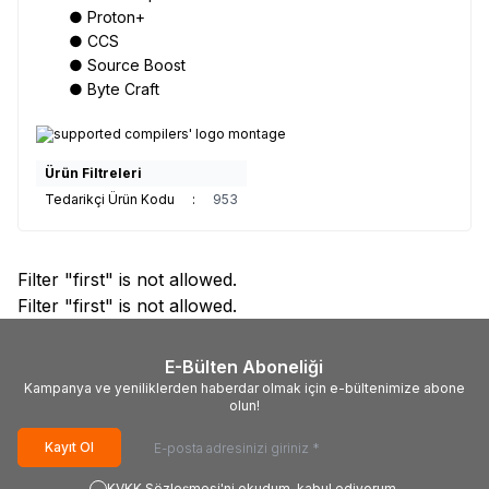
● Proton+
● CCS
● Source Boost
● Byte Craft
Ürün Filtreleri
Tedarikçi Ürün Kodu
:
953
Filter "first" is not allowed.
Filter "first" is not allowed.
E-Bülten Aboneliği
Kampanya ve yeniliklerden haberdar olmak için e-bültenimize abone
olun!
Kayıt Ol
KVKK Sözleşmesi'ni
okudum, kabul ediyorum.