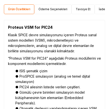
Ürün Özellikleri
Ödeme Seçenekleri
Tavsiye Et
İade Ko
Proteus VSM for PIC24
Klasik SPICE devre simulasyonunu içeren Proteus sanal
sistem modelleri (VSM), mikrodenetleyici ve
mikroişlemcilerin, analog ve dijital devre elemanları ile
birlikte simulasyonunu olanaklı kılmaktadır.
“Proteus VSM for PIC24” aşağıdaki Proteus modüllerini ve
komponent modellerini içermektedir.
● ISIS şematik çizim
● ProSPICE simulasyon (analog ve temel dijital
simulasyon)
● PIC24 ailesinin listede verilen çeşitleri.
● Gömülü çevre birimleri simulasyon model
kütüphanesinin tüm elemanları (Embedded
Peripherals).
● Otomatik derleyici yapılandırmalarını içeren VSM