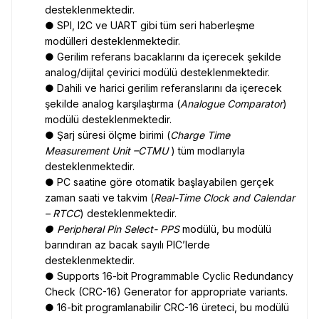
desteklenmektedir.
● SPI, I2C ve UART gibi tüm seri haberleşme
modülleri desteklenmektedir.
● Gerilim referans bacaklarını da içerecek şekilde
analog/dijital çevirici modülü desteklenmektedir.
● Dahili ve harici gerilim referanslarını da içerecek
şekilde analog karşılaştırma (
Analogue Comparator
)
modülü desteklenmektedir.
● Şarj süresi ölçme birimi (
Charge Time
Measurement Unit –CTMU
) tüm modlarıyla
desteklenmektedir.
● PC saatine göre otomatik başlayabilen gerçek
zaman saati ve takvim (
Real-Time Clock and Calendar
– RTCC
) desteklenmektedir.
● Peripheral Pin Select- PPS
modülü, bu modülü
barındıran az bacak sayılı PIC’lerde
desteklenmektedir.
● Supports 16-bit Programmable Cyclic Redundancy
Check (CRC-16) Generator for appropriate variants.
● 16-bit programlanabilir CRC-16 üreteci, bu modülü