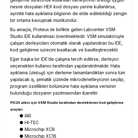
nesne dosyaları HEX kod dosyası yerine kullanılırsa,
ayrıntılı hata ayıklama bilgisinin de elde edilebildiği zengin
bir ortama kavuşmak mümkündür.
Bu amaçla, Proteus ile birlikte gelen Labcenter VSM
Studio IDE kullanılması önerilmektedir. VSM simulatörüyle
çalışan derleyicileri otomatik olarak yapılandıran bu IDE,
kod geliştirme sürecini kısaltacak ve basitleştirecektir.
Eğer başka bir IDE’de çalışma tercih edilirse, derleyici
seçenekleri kullanıcı tarafından yapılandırılmalıdır. Hata
ayıklama (
debug
) için derleme tamamlandıktan sonra tüm
yapılacak iş, şematik çizimde mikrodenetleyicinin seçilip,
program özellikleri bölümüne hata ayıklama verisinin
bulunduğu dosyanın yazılmasından ibarettir.
PIC24 ailesi için VSM Studio tarafından desteklenen kod geliştirme
araçları
● IAR
● HI-TEC
● Microchip XC8
● Microchip XC16