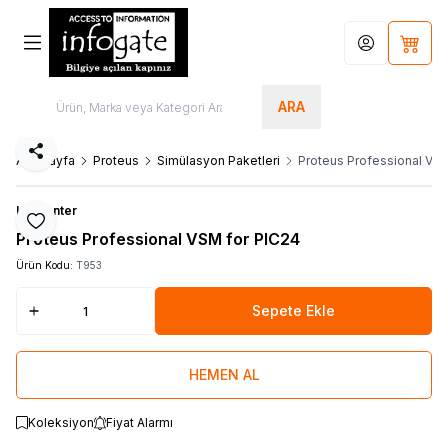
Hesabım
Sepet
ARA
Paylaş
Ana Sayfa
Proteus
Simülasyon Paketleri
Proteus Professional VSM
Labcenter
Favoriye Ekle
Proteus Professional VSM for PIC24
Ürün Kodu:
T953
Sepete Ekle
HEMEN AL
Koleksiyon
Fiyat Alarmı