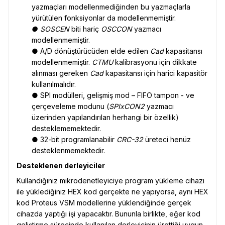
yazmaçları modellenmediğinden bu yazmaçlarla
yürütülen fonksiyonlar da modellenmemiştir.
● SOSCEN
biti hariç
OSCCON
yazmacı
modellenmemiştir.
● A/D dönüştürücüden elde edilen
Cad
kapasitansı
modellenmemiştir.
CTMU
kalibrasyonu için dikkate
alınması gereken
Cad
kapasitansı için harici kapasitör
kullanılmalıdır.
● SPI modülleri, gelişmiş mod – FIFO tampon - ve
çerçeveleme modunu (
SPIxCON2
yazmacı
üzerinden yapılandırılan herhangi bir özellik)
desteklememektedir.
● 32-bit programlanabilir
CRC-32
üreteci henüz
desteklenmemektedir.
Desteklenen derleyiciler
Kullandığınız mikrodenetleyiciye program yükleme cihazı
ile yüklediğiniz HEX kod gerçekte ne yapıyorsa, aynı HEX
kod Proteus VSM modellerine yüklendiğinde gerçek
cihazda yaptığı işi yapacaktır. Bununla birlikte, eğer kod
geliştirme sürecinde kullanılan derleyicinin ürettiği uygun