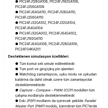
● PIC24FJ128GA108, PIC24FJ192GA108,
PIC24FJ256GA108
● PIC24FJ64GA110, PIC24FJ128GA110,
PIC24FJ256GA110
● PIC24FJ32GA102, PIC24FJ32GA104,
PIC24FJ64GA104
● PIC24FJ32GA002, PIC24FJ64GA102,
PIC24FJ192GA110
● PIC24FJ64GA108, PIC24FJ128GA106,
PIC24F04KA201
Desteklenen simulasyon özellikleri
● Tüm komut seti simule edilmektedir.
● Tüm port ve giriş/çıkış pin işlemleri
● Watchdog zamanlayıcısı, uyku modu ve uykudan
kaldırma da dahil olmak üzere tüm zamanlayıcılar
desteklenmektedir.
● Capture – Compare – PWM (CCP)
modülleri tüm
çalışma modlarıyla desteklenmektedir.
● Eski
(PSP)
modlarını da içerecek şekilde
Parallel
Master Port (PMP)
modülü, barındıran tüm PIC’lerde