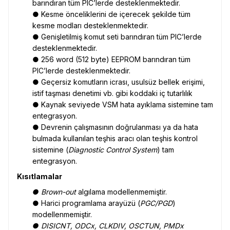
barındıran tüm PIC’lerde desteklenmektedir.
● Kesme önceliklerini de içerecek şekilde tüm
kesme modları desteklenmektedir.
● Genişletilmiş komut seti barındıran tüm PIC’lerde
desteklenmektedir.
● 256 word (512 byte) EEPROM barındıran tüm
PIC’lerde desteklenmektedir.
● Geçersiz komutların icrası, usulsüz bellek erişimi,
istif taşması denetimi vb. gibi koddaki iç tutarlılık
● Kaynak seviyede VSM hata ayıklama sistemine tam
entegrasyon.
● Devrenin çalışmasının doğrulanması ya da hata
bulmada kullanılan teşhis aracı olan teşhis kontrol
sistemine (
Diagnostic Control System
) tam
entegrasyon.
Kısıtlamalar
● Brown-out
algılama modellenmemiştir.
● Harici programlama arayüzü (
PGC/PGD
)
modellenmemiştir.
● DISICNT, ODCx, CLKDIV, OSCTUN, PMDx