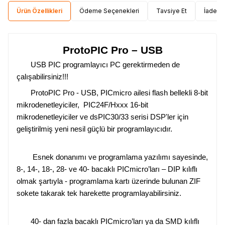
Ürün Özellikleri
Ödeme Seçenekleri
Tavsiye Et
İade Ko
ProtoPIC Pro – USB
USB PIC programlayıcı PC gerektirmeden de
çalışabilirsiniz!!!
ProtoPIC Pro - USB, PICmicro ailesi flash bellekli 8-bit
mikrodenetleyiciler, PIC24F/Hxxx 16-bit
mikrodenetleyiciler ve dsPIC30/33 serisi DSP'ler için
geliştirilmiş yeni nesil güçlü bir programlayıcıdır.
Esnek donanımı ve programlama yazılımı sayesinde,
8-, 14-, 18-, 28- ve 40- bacaklı PICmicro’ları – DIP kılıflı
olmak şartıyla - programlama kartı üzerinde bulunan ZIF
sokete takarak tek harekette programlayabilirsiniz.
40- dan fazla bacaklı PICmicro’ları ya da SMD kılıflı