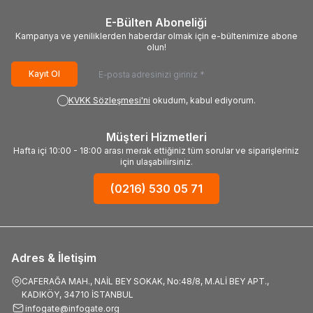
E-Bülten Aboneliği
Kampanya ve yeniliklerden haberdar olmak için e-bültenimize abone
olun!
Kayıt Ol
KVKK Sözleşmesi'ni
okudum, kabul ediyorum.
Müşteri Hizmetleri
Hafta içi 10:00 - 18:00 arası merak ettiğiniz tüm sorular ve siparişleriniz
için ulaşabilirsiniz.
(0216) 530 05 71
Adres & İletişim
CAFERAĞA MAH., NAİL BEY SOKAK, No:48/8, M.ALİ BEY APT.,
KADIKÖY, 34710 İSTANBUL
infogate@infogate.org