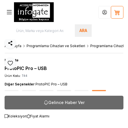
Hesabım
Sepet
ARA
Paylaş
Ana Sayfa
Programlama Cihazları ve Soketleri
Programlama Cihazları
Infogate
Favoriye Ekle
ProtoPIC Pro – USB
Ürün Kodu:
T44
Diğer Seçenekler
ProtoPIC Pro – USB
Gelince Haber Ver
Koleksiyon
Fiyat Alarmı