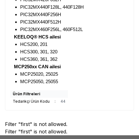
PIC32MX440F128L, 440F128H
PIC32MX440F256H
PIC32MX440F512H
PIC32MX460F256L, 460F512L
KEELOQ® HCS ailesi
HCS200, 201
HCS300, 301, 320
HCS360, 361, 362
MCP250xx CAN ailesi
MCP25020, 25025
MCP25050, 25055
Ürün Filtreleri
Tedarikçi Ürün Kodu
:
44
Filter "first" is not allowed.
Filter "first" is not allowed.