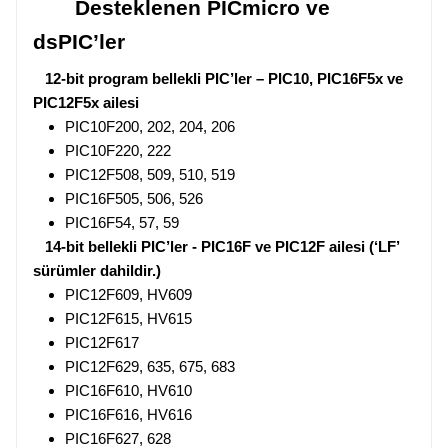
Desteklenen PICmicro ve
dsPIC’ler
12-bit program bellekli PIC’ler – PIC10, PIC16F5x ve
PIC12F5x ailesi
PIC10F200, 202, 204, 206
PIC10F220, 222
PIC12F508, 509, 510, 519
PIC16F505, 506, 526
PIC16F54, 57, 59
14-bit bellekli PIC’ler - PIC16F ve PIC12F ailesi (‘LF’
sürümler dahildir.)
PIC12F609, HV609
PIC12F615, HV615
PIC12F617
PIC12F629, 635, 675, 683
PIC16F610, HV610
PIC16F616, HV616
PIC16F627, 628