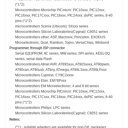
(*1*2)
Microcontrollers Microchip PICmicro: PIC10xxx, PIC12xxx,
PIC16xxx, PIC17Cxxx, PIC18xxx, PIC24xxx, dsPIC series, 8-40
pins (*1*2)
microcontrollers Scenix (Ubicom): SXxxx series
Microcontrollers Silicon Laboratories(Cygnal): C8051 series
Microcontrollers other: ASP, Macronix, Princeton, EXODUS
Microelectronic, Goal, Ramtron, Topro, VersaChips, Winbond
Programmer, through ISP connector
Serial E(E)PROM: IIC series, MW series, SPI series, KEELOQ
series, serial data Flash
Microcontrollers Atmel AVR: AT89Sxxx, AT90Sxxxx, AT90pwm,
AT90can, AT90usb, ATtiny, ATmega, AT89LSxxx, AT89LPxxx
Microcontrollers Cypress: CY8C2xxxx
Microcontrollers Elan: EM78Pxxx
Microcontrollers EM Microelectronic: 4 and 8 bit series
Microcontrollers Microchip PICmicro: PIC10xxx, PIC12xxx,
PIC16xxx, PIC17Cxxx, PIC18xxx, PIC24xxx, dsPIC series, 8-40
pins (*1*2)
Microcontrollers Philips: LPC series
Microcontrollers Silicon Laboratories(Cygnal): C8051 series
Notes:
(*1) - suitable adapters are available for non-DIL packages