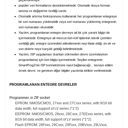
popüler veri formatlarını desteklemektedir. Otomatik dosya formatı
tanıma ve değiştirme özelliği vardır.
Otomatik artırma fonksiyonunu kullanarak her programlanan entegreye
bir seri numarası yüklenebilir veya seri numarası yüklenmiş entegrenin
seri numaraları okunabilir.
Yazılım, programlanan entegre devreye ait bir çok yararlı bilgiyi de
içermektedir. Entegreye ait mevcut tüm kılıf tiplerinin teknik çizimleri
verildiği gibi, entegre üzerindeki etiketlemenin neyi ifade ettiği, ön ek ve
son eklerin neye karşılık geldiği belirtilmektedir.
Yazılım, ISP uygulaması (karttan sökmeden devre üzerindeyken
programlama) için tüm bilgiyi içermektedir. Seçilen entegrenin
SmartProg2’nin ISP konnektörüne nasıl bağlanacağı , tavsiye edilen
örnek devre ve gereken diğer bilgiler yazılımla birlikte verilmektedir.
PROGRAMLANAN ENTEGRE DEVRELER
Programmer, in ZIF socket
EPROM: NMOS/CMOS, 27xxx and 27Cxxx series, with 8/16 bit
data width, full support of LV series (*1*2)
EEPROM: NMOS/CMOS, 28xxx, 28Cxxx, 27EExxx series, with
8/16 bit data width, full support of LV series (*1*2)
Flash EPROM: 28Fxxx, 29Cxxx, 29Fxxx, 29BVxxx, 29LVxxx,