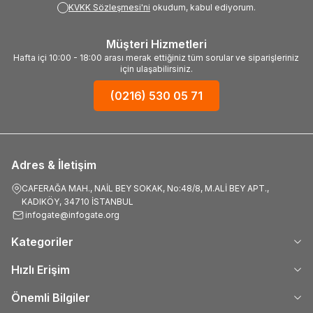
KVKK Sözleşmesi'ni
okudum, kabul ediyorum.
Müşteri Hizmetleri
Hafta içi 10:00 - 18:00 arası merak ettiğiniz tüm sorular ve siparişleriniz
için ulaşabilirsiniz.
(0216) 530 05 71
Adres & İletişim
CAFERAĞA MAH., NAİL BEY SOKAK, No:48/8, M.ALİ BEY APT.,
KADIKÖY, 34710 İSTANBUL
infogate@infogate.org
Kategoriler
Hızlı Erişim
Önemli Bilgiler