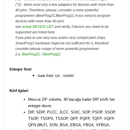
(*2) - there exist only a few adapters for devices with more than
40 pins. Therefore, please, consider a more powerful
programmer (BeeProg2C/BeeProg2), if you need to program
devices with more than 40 pins
see
actual DEVICE LIST
and verify, if device you need to be
supported are listed here
if you plan to use very new and/or very complicated chips,
SmartProg2 hardware might be not sufficient for it, therefore
consider please usage of more powerful programmer
(i.e.
BeeProg2C
/
BeeProg2
)
Entegre Testi
Statik RAM: 116 .. 624000
Kılıf tipleri
Mevcut ZIF sokette, 40 bacağa kadar DIP kılıflı her
entegre devre.
DIP, SDIP, PLCC, JLCC, SOIC, SOP, PSOP, SSOP,
TSOP, TSOPII, TSSOP, QFP, PQFP, TQFP, VQFP,
QFN (MLF), SON, BGA, EBGA, FBGA, VFBGA,