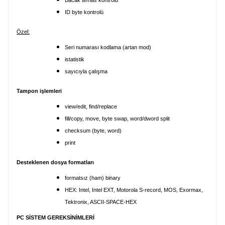
ID byte kontrolü
Özel:
Seri numarası kodlama (artan mod)
istatistik
sayıcıyla çalışma
Tampon işlemleri
view/edit, find/replace
fill/copy, move, byte swap, word/dword split
checksum (byte, word)
print
Desteklenen dosya formatları
formatsız (ham) binary
HEX: Intel, Intel EXT, Motorola S-record, MOS, Exormax,
Tektronix, ASCII-SPACE-HEX
PC SİSTEM GEREKSİNİMLERİ