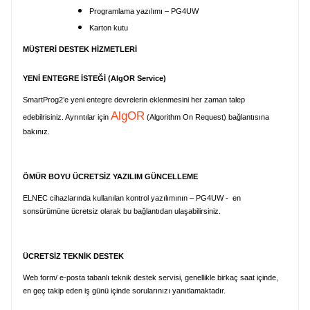
Programlama yazılımı – PG4UW
Karton kutu
MÜŞTERİ DESTEK HİZMETLERİ
YENİ ENTEGRE İSTEĞİ (AlgOR Service)
SmartProg2’e yeni entegre devrelerin eklenmesini her zaman talep
AlgOR
edebilrisiniz. Ayrıntılar için
(Algorithm On Request) bağlantısına
bakınız.
ÖMÜR BOYU ÜCRETSİZ YAZILIM GÜNCELLEME
ELNEC cihazlarında kullanılan kontrol yazılımının – PG4UW - en
sonsürümüne ücretsiz olarak bu bağlantıdan ulaşabilirsiniz.
ÜCRETSİZ TEKNİK DESTEK
Web form/ e-posta tabanlı teknik destek servisi, genellikle birkaç saat içinde,
en geç takip eden iş günü içinde sorularınızı yanıtlamaktadır.