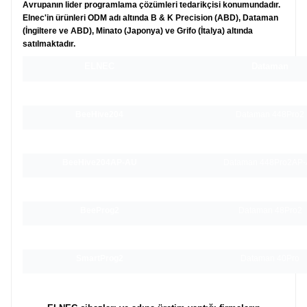
Avrupanın lider programlama çözümleri tedarikçisi konumundadır.
Elnec'in ürünleri ODM adı altında B & K Precision (ABD), Dataman
(İngiltere ve ABD), Minato (Japonya) ve Grifo (İtalya) altında
satılmaktadır.
ELNEC
Dataman
BeeHive208S
Dataman 848Pro2
BeeHive204
Dataman 448Pro2
BeeHive204AP
Dataman 448Pro2A
BeeHive204AP-AU
Dataman 448Pro2AP
BeeProg2AP
Dataman 48Pro2A
BeeProg2
Dataman 48Pro2
BeeProg2C
Dataman 48Pro2C
SmartProg2
Dataman 40Pro