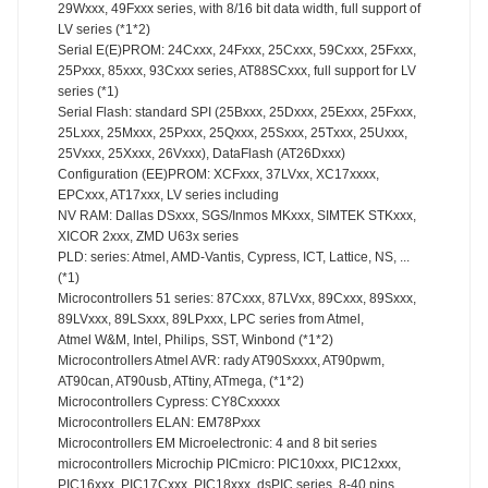
29Wxxx, 49Fxxx series, with 8/16 bit data width, full support of
LV series (*1*2)
Serial E(E)PROM: 24Cxxx, 24Fxxx, 25Cxxx, 59Cxxx, 25Fxxx,
25Pxxx, 85xxx, 93Cxxx series, AT88SCxxx, full support for LV
series (*1)
Serial Flash: standard SPI (25Bxxx, 25Dxxx, 25Exxx, 25Fxxx,
25Lxxx, 25Mxxx, 25Pxxx, 25Qxxx, 25Sxxx, 25Txxx, 25Uxxx,
25Vxxx, 25Xxxx, 26Vxxx), DataFlash (AT26Dxxx)
Configuration (EE)PROM: XCFxxx, 37LVxx, XC17xxxx,
EPCxxx, AT17xxx, LV series including
NV RAM: Dallas DSxxx, SGS/Inmos MKxxx, SIMTEK STKxxx,
XICOR 2xxx, ZMD U63x series
PLD: series: Atmel, AMD-Vantis, Cypress, ICT, Lattice, NS, ...
(*1)
Microcontrollers 51 series: 87Cxxx, 87LVxx, 89Cxxx, 89Sxxx,
89LVxxx, 89LSxxx, 89LPxxx, LPC series from Atmel,
Atmel W&M, Intel, Philips, SST, Winbond (*1*2)
Microcontrollers Atmel AVR: rady AT90Sxxxx, AT90pwm,
AT90can, AT90usb, ATtiny, ATmega, (*1*2)
Microcontrollers Cypress: CY8Cxxxxx
Microcontrollers ELAN: EM78Pxxx
Microcontrollers EM Microelectronic: 4 and 8 bit series
microcontrollers Microchip PICmicro: PIC10xxx, PIC12xxx,
PIC16xxx, PIC17Cxxx, PIC18xxx, dsPIC series, 8-40 pins