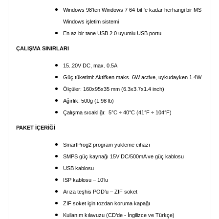
Windows 98’ten Windows 7 64-bit ‘e kadar herhangi bir MS
Windows işletim sistemi
En az bir tane USB 2.0 uyumlu USB portu
ÇALIŞMA SINIRLARI
15..20V DC, max. 0.5A
Güç tüketimi: Aktifken maks. 6W active, uykudayken 1.4W
Ölçüler: 160x95x35 mm (6.3x3.7x1.4 inch)
Ağırlık: 500g (1.98 lb)
Çalışma sıcaklığı: 5°C ÷ 40°C (41°F ÷ 104°F)
PAKET İÇERİĞİ
SmartProg2 program yükleme cihazı
SMPS güç kaynağı 15V DC/500mA ve güç kablosu
USB kablosu
ISP kablosu – 10’lu
Arıza teşhis POD’u – ZIF soket
ZIF soket için tozdan koruma kapağı
Kullanım kılavuzu (CD’de - İngilizce ve Türkçe)