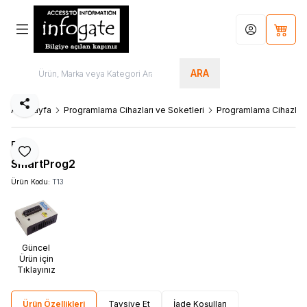
Hesabım
Sepet
ARA
Paylaş
Ana Sayfa
Programlama Cihazları ve Soketleri
Programlama Cihazları
Elnec
Favoriye Ekle
SmartProg2
Ürün Kodu:
T13
Güncel
Ürün için
Tıklayınız
Ürün Özellikleri
Tavsiye Et
İade Koşulları