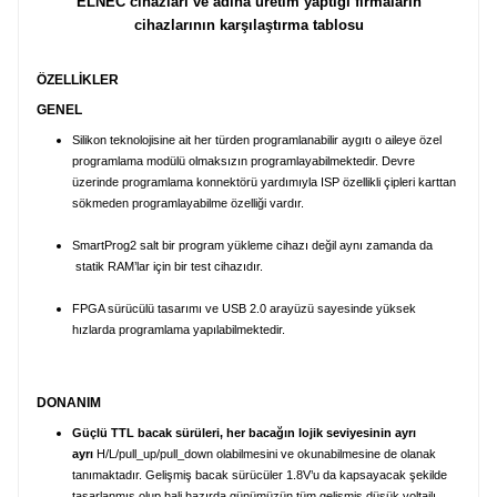
ELNEC cihazları ve adına üretim yaptığı firmaların
cihazlarının karşılaştırma tablosu
ÖZELLİKLER
GENEL
Silikon teknolojisine ait her türden programlanabilir aygıtı o aileye özel
programlama modülü olmaksızın programlayabilmektedir. Devre
üzerinde programlama konnektörü yardımıyla ISP özellikli çipleri karttan
sökmeden programlayabilme özelliği vardır.
SmartProg2 salt bir program yükleme cihazı değil aynı zamanda da
statik RAM’lar için bir test cihazıdır.
FPGA sürücülü tasarımı ve USB 2.0 arayüzü sayesinde yüksek
hızlarda programlama yapılabilmektedir.
DONANIM
Güçlü TTL bacak sürüleri, her bacağın lojik seviyesinin ayrı
ayrı
H/L/pull_up/pull_down olabilmesini ve okunabilmesine de olanak
tanımaktadır. Gelişmiş bacak sürücüler 1.8V’u da kapsayacak şekilde
tasarlanmış olup hali hazırda günümüzün tüm gelişmiş düşük voltajlı