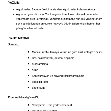
YAZILIM
Algoritmalar: Sadece üretici tarafından algoritmalar kullanılmaktadır.
Algoritma güncellemesi: Yazılım güncellemeleri ortalama 4 haftada bir
yapılmakta olup ücretsizdir. Yazılımın OnDemand sürümü yüksek önem
seviyesinde istenen entegreler ve/veya böcük giderme için hemen her
gün güncellenmektedir.
Yazılım işlemleri
Standart:
Modele, üretici firmaya ve türüne göre akıllı entegre seçimi
Boş-dolu kontrolü, okuma, sağlama
programlama
silme
Konfigürasyon ve güvenlik biti programlama
illegal bit testi
checksum
Entegre fiziksel güvenliği :
Yerleştirme - ters yerleştirme testi
Bacak temas kontrolü