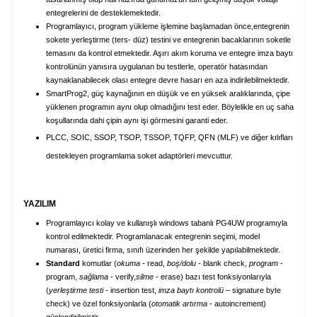
entegrelerini de desteklemektedir.
Programlayıcı, program yükleme işlemine başlamadan önce,entegrenin
sokete yerleştirme (ters- düz) testini ve entegrenin bacaklarının soketle
temasını da kontrol etmektedir. Aşırı akım koruma ve entegre imza baytı
kontrolünün yanısıra uygulanan bu testlerle, operatör hatasından
kaynaklanabilecek olası entegre devre hasarı en aza indirilebilmektedir.
SmartProg2, güç kaynağının en düşük ve en yüksek aralıklarında, çipe
yüklenen programın aynı olup olmadığını test eder. Böylelikle en uç saha
koşullarında dahi çipin aynı işi görmesini garanti eder.
PLCC, SOIC, SSOP, TSOP, TSSOP, TQFP, QFN (MLF) ve diğer kılıfları
destekleyen programlama soket adaptörleri mevcuttur.
YAZILIM
Programlayıcı kolay ve kullanışlı windows tabanlı PG4UW programıyla
kontrol edilmektedir. Programlanacak entegrenin seçimi, model
numarası, üretici firma, sınıfı üzerinden her şekilde yapılabilmektedir.
Standard
komutlar (
okuma
- read,
boş/dolu
- blank check,
program
-
program,
sağlama
- verify,
silme
- erase) bazı test fonksiyonlarıyla
(
yerleştirme testi
- insertion test,
imza baytı
kontrolü
– signature byte
check) ve özel fonksiyonlarla (
otomatik artırma
- autoincrement)
güçlendirilmiştir.