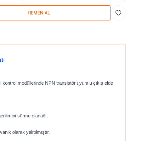
HEMEN AL
Favoriye Ekl
lü
i kontrol modüllerinde NPN transistör uyumlu çıkış elde
gerilimini sürme olanağı.
anik olarak yalıtılmıştır.