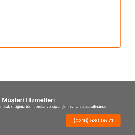
Müşteri Hizmetleri
merak ettiğiniz tüm sorular ve siparişleriniz için ulaşabilirsiniz.
(0216) 530 05 71