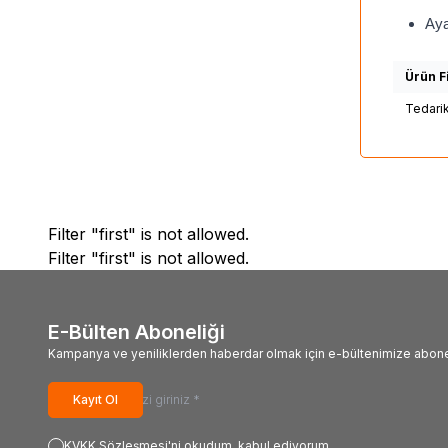
Aya
Ürün Fi
Tedari
Filter "first" is not allowed.
Filter "first" is not allowed.
E-Bülten Aboneliği
Kampanya ve yeniliklerden haberdar olmak için e-bültenimize abone
Kayıt Ol
KVKK Sözleşmesi'ni
okudum, kabul ediyorum.