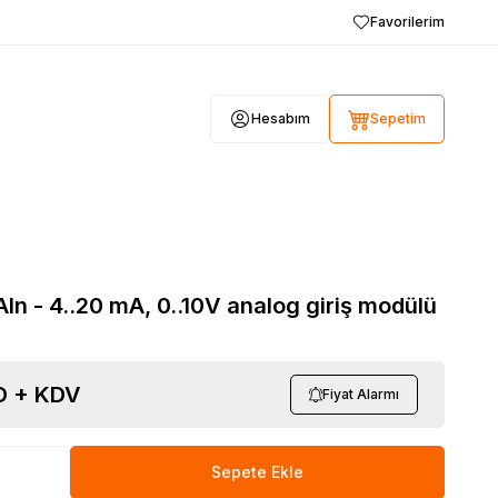
Favorilerim
Hesabım
Sepetim
AIn - 4..20 mA, 0..10V analog giriş modülü
 + KDV
Fiyat Alarmı
Sepete Ekle