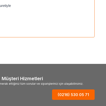
uretiyle
Müşteri Hizmetleri
merak ettiğiniz tüm sorular ve siparişleriniz için ulaşabilirsiniz.
(0216) 530 05 71