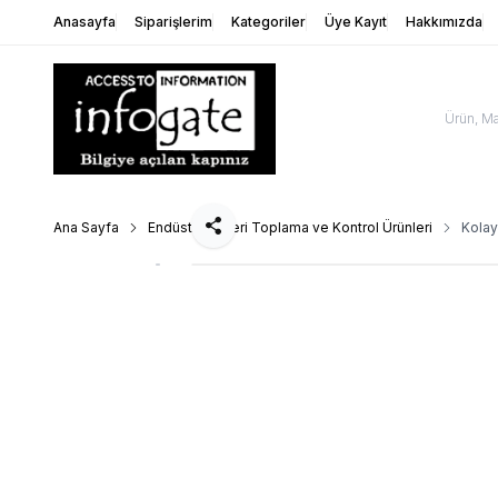
Anasayfa
Siparişlerim
Kategoriler
Üye Kayıt
Hakkımızda
Ana Sayfa
Endüstriyel Veri Toplama ve Kontrol Ürünleri
Kolay
Paylaş