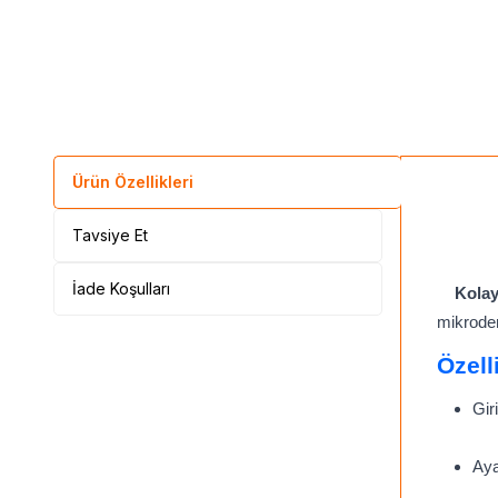
Ürün Özellikleri
Tavsiye Et
İade Koşulları
Kolay
mikroden
Özell
Gir
Aya