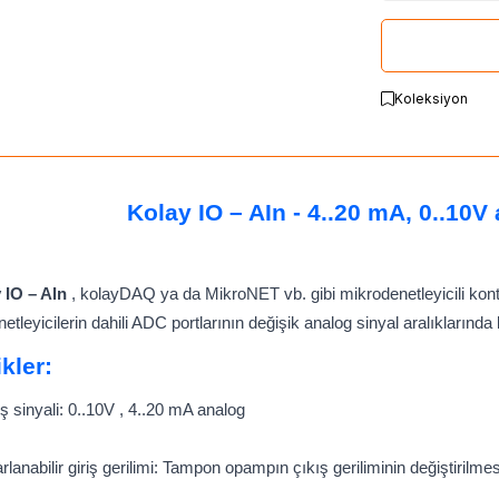
Koleksiyon
Kolay IO – AIn - 4..20 mA, 0..10V
 IO – AIn
, kolayDAQ ya da MikroNET vb. gibi mikrodenetleyicili kontr
etleyicilerin dahili ADC portlarının değişik analog sinyal aralıklarında
ikler:
iş sinyali: 0..10V , 4..20 mA analog
rlanabilir giriş gerilimi: Tampon opampın çıkış geriliminin değiştirilmes