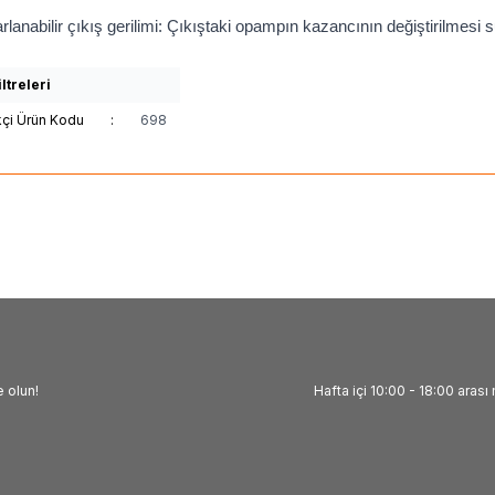
rlanabilir çıkış gerilimi: Çıkıştaki opampın kazancının değiştirilmesi s
ltreleri
kçi Ürün Kodu
:
698
 olun!
Hafta içi 10:00 - 18:00 arası 