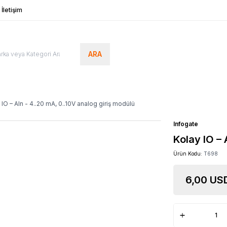
İletişim
ARA
 IO – AIn - 4..20 mA, 0..10V analog giriş modülü
Infogate
Kolay IO – 
Ürün Kodu:
T698
6,00
USD