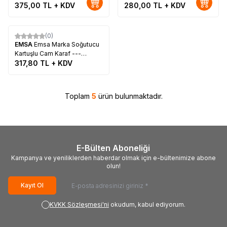
375,00
TL + KDV
280,00
TL + KDV
Tükendi
(0)
Yeni
EMSA
Emsa Marka Soğutucu
Kartuşlu Cam Karaf ---
Açıklamayı Okuyunuz ---
317,80
TL + KDV
Toplam
5
ürün bulunmaktadır.
E-Bülten Aboneliği
Kampanya ve yeniliklerden haberdar olmak için e-bültenimize abone
olun!
Kayıt Ol
KVKK Sözleşmesi'ni
okudum, kabul ediyorum.