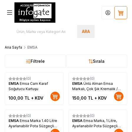
Hesabım
Sepet
ARA
Ana Sayfa
EMSA
Filtrele
Sırala
(0)
(0)
Yeni
Yeni
EMSA
Emsa Cam Karaf
EMSA
Ünlü Alman Emsa
Soğutucu Kartuşu
Markalı, Çok Şık Kremalık /
Sütlük
100,00
TL + KDV
150,00
TL + KDV
(0)
(0)
Yeni
Yeni
EMSA
Emsa Marka 1.40 Litre
EMSA
Emsa Marka, 1 Litre,
Ayarlanabilir Pota Süzgeçli
Ayarlanabilir Pota Süzgeçli
Cam Demlik
Cam Demlik