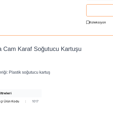
Koleksiyon
 Cam Karaf Soğutucu Kartuşu
riği: Plastik soğutucu kartuş
ltreleri
kçi Ürün Kodu
:
1017