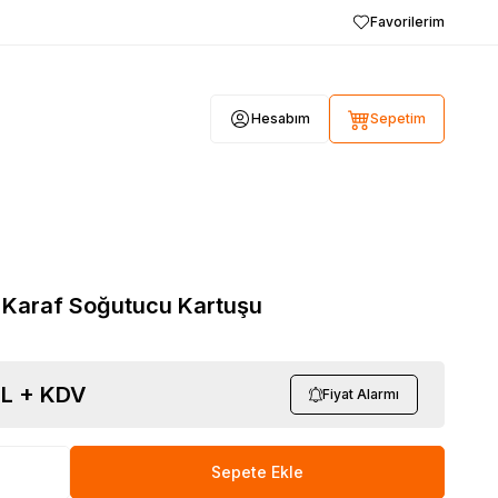
Favorilerim
Hesabım
Sepetim
Karaf Soğutucu Kartuşu
L + KDV
Fiyat Alarmı
Sepete Ekle