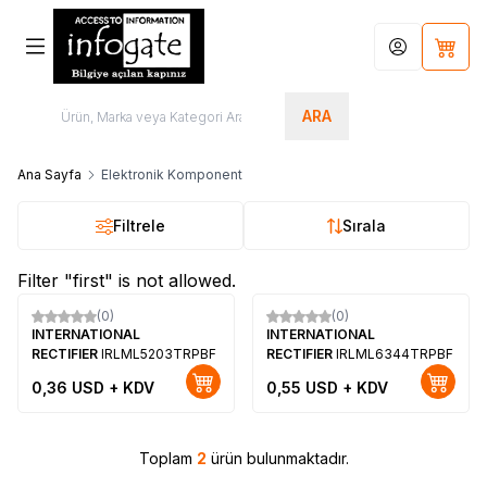
Hesabım
Sepet
ARA
Ana Sayfa
Elektronik Komponent
Filtrele
Sırala
Filter "first" is not allowed.
(0)
(0)
Yeni
Yeni
INTERNATIONAL
INTERNATIONAL
RECTIFIER
IRLML5203TRPBF
RECTIFIER
IRLML6344TRPBF
0,36
USD + KDV
0,55
USD + KDV
Toplam
2
ürün bulunmaktadır.