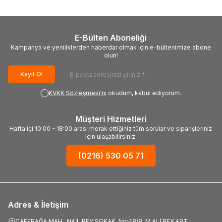
E-Bülten Aboneliği
Kampanya ve yeniliklerden haberdar olmak için e-bültenimize abone
olun!
Kayıt Ol
KVKK Sözleşmesi'ni
okudum, kabul ediyorum.
Müşteri Hizmetleri
Hafta içi 10:00 - 18:00 arası merak ettiğiniz tüm sorular ve siparişleriniz
için ulaşabilirsiniz.
(0216) 530 05 71
Adres & İletişim
CAFERAĞA MAH., NAİL BEY SOKAK, No:48/8, M.ALİ BEY APT.,