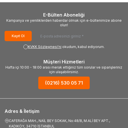
E-Bülten Aboneliği
Kampanya ve yeniliklerden haberdar olmak için e-bültenimize abone
olun!
Kayıt Ol
KVKK Sözleşmesi'ni
okudum, kabul ediyorum.
Müşteri Hizmetleri
Hafta içi 10:00 - 18:00 arası merak ettiğiniz tüm sorular ve siparişleriniz
için ulaşabilirsiniz.
(0216) 530 05 71
Adres & İletişim
CAFERAĞA MAH., NAİL BEY SOKAK, No:48/8, M.ALİ BEY APT.,
KADIKÖY, 34710 İSTANBUL