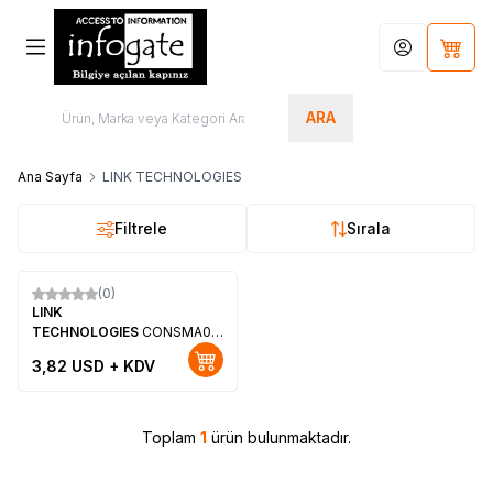
Hesabım
Sepet
ARA
Ana Sayfa
LINK TECHNOLOGIES
Filtrele
Sırala
(0)
Yeni
LINK
TECHNOLOGIES
CONSMA002-
SMD
3,82
USD + KDV
Toplam
1
ürün bulunmaktadır.