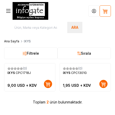
Hesabım
Sepet
ARA
Ana Sayfa
IXYS
Filtrele
Sırala
(0)
(0)
Yeni
Yeni
IXYS
CPC1718J
IXYS
CPC1301G
9,00
USD + KDV
1,95
USD + KDV
Toplam
2
ürün bulunmaktadır.