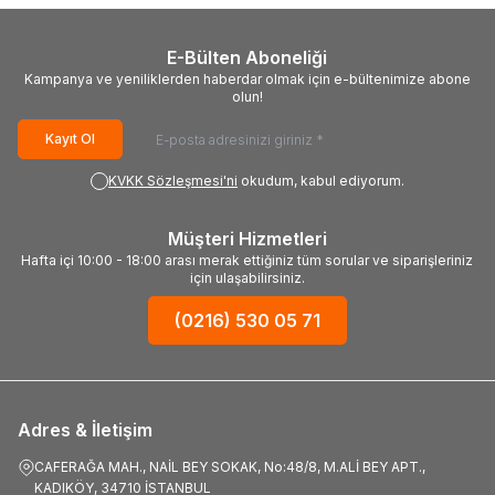
E-Bülten Aboneliği
Kampanya ve yeniliklerden haberdar olmak için e-bültenimize abone
olun!
Kayıt Ol
KVKK Sözleşmesi'ni
okudum, kabul ediyorum.
Müşteri Hizmetleri
Hafta içi 10:00 - 18:00 arası merak ettiğiniz tüm sorular ve siparişleriniz
için ulaşabilirsiniz.
(0216) 530 05 71
Adres & İletişim
CAFERAĞA MAH., NAİL BEY SOKAK, No:48/8, M.ALİ BEY APT.,
KADIKÖY, 34710 İSTANBUL