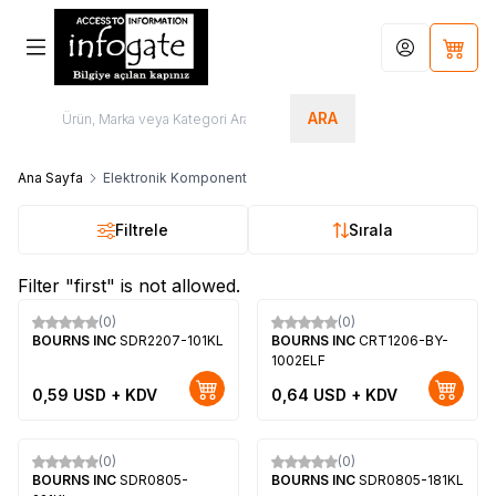
Hesabım
Sepet
ARA
Ana Sayfa
Elektronik Komponent
Filtrele
Sırala
Filter "first" is not allowed.
(0)
(0)
Yeni
Yeni
BOURNS INC
SDR2207-101KL
BOURNS INC
CRT1206-BY-
1002ELF
0,59
USD + KDV
0,64
USD + KDV
(0)
(0)
Yeni
Yeni
BOURNS INC
SDR0805-
BOURNS INC
SDR0805-181KL