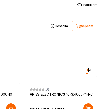
Favorilerim
Hesabım
Sepetim
3
4
|
(0)
Yeni
0000-10
ARIES ELECTRONICS
16-351000-11-RC