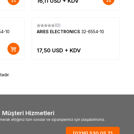
16,11
USD + KDV
Tükendi
(0)
Yeni
54-10
ARIES ELECTRONICS
32-6554-10
17,50
USD + KDV
adır.
Müşteri Hizmetleri
merak ettiğiniz tüm sorular ve siparişleriniz için ulaşabilirsiniz.
(0216) 530 05 71