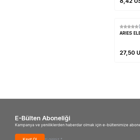
8,42
US
Yeni
ARIES E
27,50
U
E-Bülten Aboneliği
Kampanya ve yeniliklerden haberdar olmak için e-bültenimize abone
Kayıt Ol