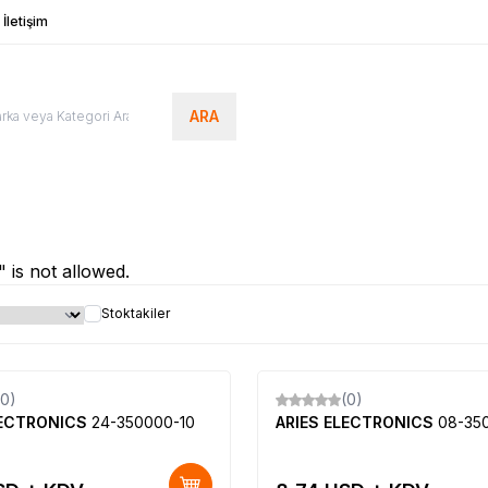
İletişim
ARA
t" is not allowed.
Stoktakiler
(0)
(0)
Yeni
LECTRONICS
24-350000-10
ARIES ELECTRONICS
08-35