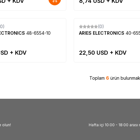
D + KDV
8,74
USD + KDV
Tükendi
(0)
(0)
Yeni
LECTRONICS
48-6554-10
ARIES ELECTRONICS
40-65
SD + KDV
22,50
USD + KDV
Toplam
6
ürün bulunmakt
 olun!
Hafta içi 10:00 - 18:00 arası 