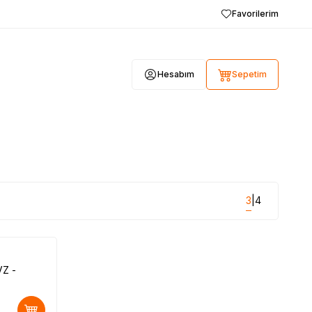
Favorilerim
Hesabım
Sepetim
3
4
|
Z -