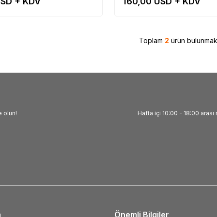
SD + KDV
160,00
USD + KDV
Toplam
2
ürün bulunmakt
 olun!
Hafta içi 10:00 - 18:00 arası 
m
Önemli Bilgiler