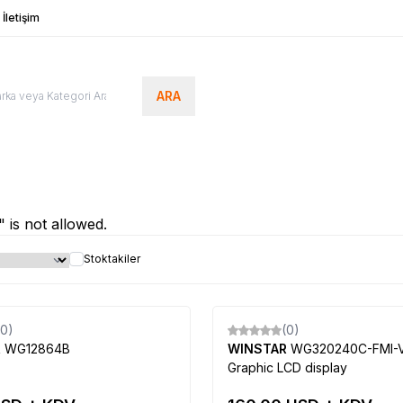
İletişim
ARA
t" is not allowed.
Stoktakiler
Tükendi
(0)
(0)
Yeni
R
WG12864B
WINSTAR
WG320240C-FMI-V
Graphic LCD display