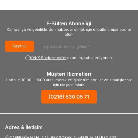
E-Bülten Aboneliği
Kampanya ve yeniliklerden haberdar olmak için e-bültenimize abone
olun!
Kayıt Ol
KVKK Sözleşmesi'ni
okudum, kabul ediyorum.
Müşteri Hizmetleri
Hafta içi 10:00 - 18:00 arası merak ettiğiniz tüm sorular ve siparişleriniz
için ulaşabilirsiniz.
(0216) 530 05 71
Adres & İletişim
CAFERAĞA MAH., NAİL BEY SOKAK, No:48/8, M.ALİ BEY APT.,