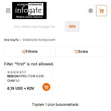
Hesabım
Sepet
ARA
Ana Sayfa
Elektronik Komponent
Filtrele
Sırala
Filter "first" is not allowed.
(0)
Yeni
REIDON
FPR2-T218 0.010
OHM %1
6,19
USD + KDV
Toplam
1
ürün bulunmaktadır.