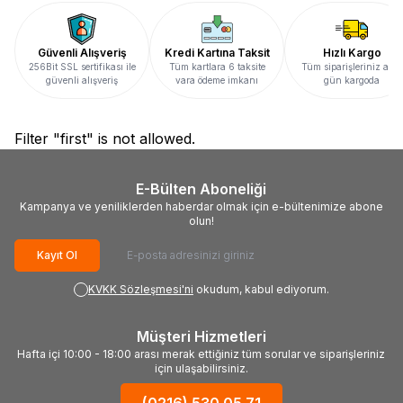
Güvenli Alışveriş
Kredi Kartına Taksit
Hızlı Kargo
256Bit SSL sertifikası ile
Tüm kartlara 6 taksite
Tüm siparişleriniz aynı
güvenli alışveriş
vara ödeme imkanı
gün kargoda
Filter "first" is not allowed.
E-Bülten Aboneliği
Kampanya ve yeniliklerden haberdar olmak için e-bültenimize abone
olun!
Kayıt Ol
KVKK Sözleşmesi'ni
okudum, kabul ediyorum.
Müşteri Hizmetleri
Hafta içi 10:00 - 18:00 arası merak ettiğiniz tüm sorular ve siparişleriniz
için ulaşabilirsiniz.
(0216) 530 05 71