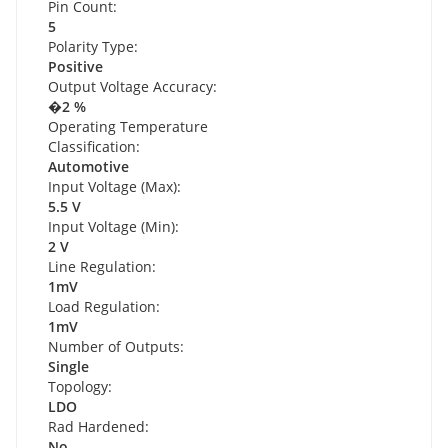
Pin Count:
5
Polarity Type:
Positive
Output Voltage Accuracy:
�2 %
Operating Temperature
Classification:
Automotive
Input Voltage (Max):
5.5 V
Input Voltage (Min):
2 V
Line Regulation:
1mV
Load Regulation:
1mV
Number of Outputs:
Single
Topology:
LDO
Rad Hardened:
No