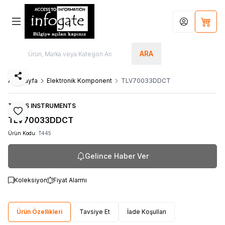
Hesabım
Sepet
ARA
Paylaş
Ana Sayfa
Elektronik Komponent
TLV70033DDCT
TEXAS INSTRUMENTS
Favoriye Ekle
TLV70033DDCT
Ürün Kodu:
T445
Gelince Haber Ver
Koleksiyon
Fiyat Alarmı
Ürün Özellikleri
Tavsiye Et
İade Koşulları