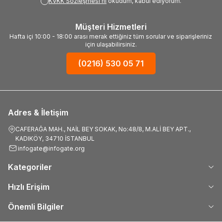
KVKK Sözleşmesi'ni
okudum, kabul ediyorum.
Müşteri Hizmetleri
Hafta içi 10:00 - 18:00 arası merak ettiğiniz tüm sorular ve siparişleriniz
için ulaşabilirsiniz.
(0216) 530 05 71
Adres & İletişim
CAFERAĞA MAH., NAİL BEY SOKAK, No:48/8, M.ALİ BEY APT.,
KADIKÖY, 34710 İSTANBUL
infogate@infogate.org
Kategoriler
Hızlı Erişim
Önemli Bilgiler