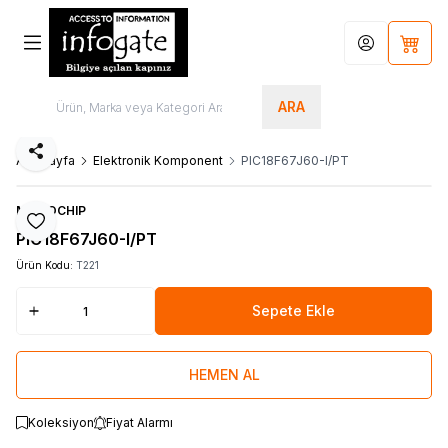
Hesabım
Sepet
ARA
Paylaş
Ana Sayfa
Elektronik Komponent
PIC18F67J60-I/PT
MICROCHIP
Favoriye Ekle
PIC18F67J60-I/PT
Ürün Kodu:
T221
Sepete Ekle
HEMEN AL
Koleksiyon
Fiyat Alarmı