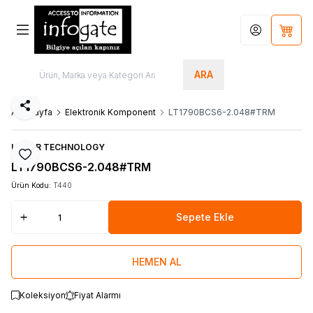
Hesabım
Sepet
ARA
Paylaş
Ana Sayfa
Elektronik Komponent
LT1790BCS6-2.048#TRM
LINEAR TECHNOLOGY
Favoriye Ekle
LT1790BCS6-2.048#TRM
Ürün Kodu:
T440
Sepete Ekle
HEMEN AL
Koleksiyon
Fiyat Alarmı