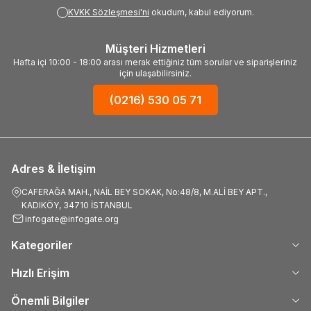
KVKK Sözleşmesi'ni
okudum, kabul ediyorum.
Müşteri Hizmetleri
Hafta içi 10:00 - 18:00 arası merak ettiğiniz tüm sorular ve siparişleriniz
için ulaşabilirsiniz.
(0216) 530 05 71
Adres & İletişim
CAFERAĞA MAH., NAİL BEY SOKAK, No:48/8, M.ALİ BEY APT.,
KADIKÖY, 34710 İSTANBUL
infogate@infogate.org
Kategoriler
Hızlı Erişim
Önemli Bilgiler