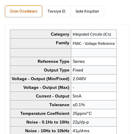
Ürün Özellikleri
Tavsiye Et
İade Koşulları
Category
Integrated Circuits (ICs)
Family
PMIC - Voltage Reference
Reference Type
Series
Output Type
Fixed
Voltage - Output (Min/Fixed)
2.048V
Voltage - Output (Max)
-
Current - Output
5mA
Tolerance
±0.1%
Temperature Coefficient
25ppm/°C
Noise - 0.1Hz to 10Hz
22µVp-p
Noise - 10Hz to 10kHz
41µVrms