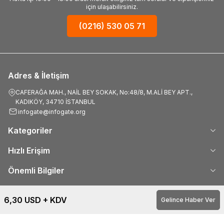
için ulaşabilirsiniz.
(0216) 530 05 71
Adres & İletişim
CAFERAĞA MAH., NAİL BEY SOKAK, No:48/8, M.ALİ BEY APT.,
KADIKÖY, 34710 İSTANBUL
infogate@infogate.org
Kategoriler
Hızlı Erişim
Önemli Bilgiler
6,30
USD + KDV
Gelince Haber Ver