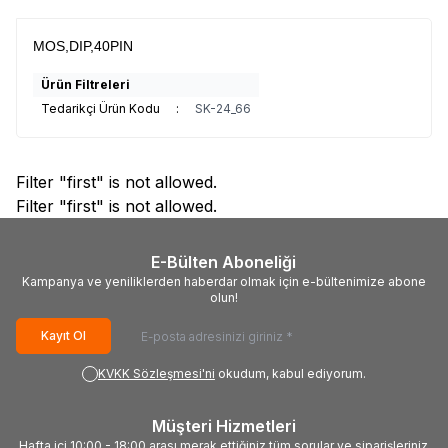
MOS,DIP,40PIN
Ürün Filtreleri
Tedarikçi Ürün Kodu
:
SK-24_66
Filter "first" is not allowed.
Filter "first" is not allowed.
E-Bülten Aboneliği
Kampanya ve yeniliklerden haberdar olmak için e-bültenimize abone
olun!
Kayıt Ol
KVKK Sözleşmesi'ni
okudum, kabul ediyorum.
Müşteri Hizmetleri
Hafta içi 10:00 - 18:00 arası merak ettiğiniz tüm sorular ve siparişleriniz