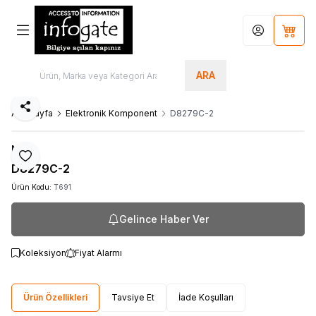
Hesabım
Sepet
ARA
Paylaş
Ana Sayfa
Elektronik Komponent
D8279C-2
NEC
Favoriye Ekle
D8279C-2
Ürün Kodu:
T691
Gelince Haber Ver
Koleksiyon
Fiyat Alarmı
Ürün Özellikleri
Tavsiye Et
İade Koşulları