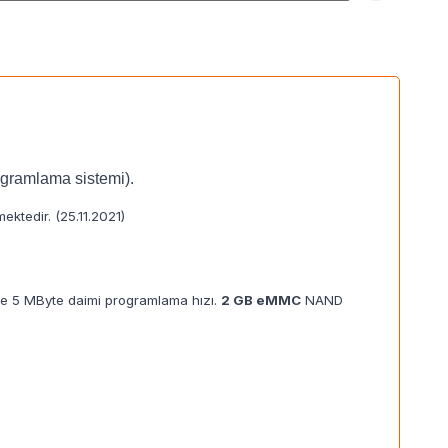
ogramlama sistemi).
ektedir. (25.11.2021)
e 5 MByte daimi programlama hızı.
2 GB eMMC
NAND
.