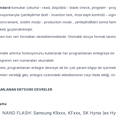
andard
komutlar (
okuma
- read,
boş/dolu
- blank check,
program
- pro
ksiyonlarıyla (
yerleştirme testi
- insertion test,
imza baytı
kontrolü
– sign
oincrement,
üretim modu
- production mode ,
yerleştirdikten sonra he
ket) güçlendirilmiştir.
inen tüm veri formatları desteklenmektedir. Otomatik dosya formatı tanıma 
matik artırma fonksiyonunu kullanarak her programlanan entegreye bir s
egrenin seri numaraları okunabilir.
ılım, programlanan entegre devreye ait bir çok yararlı bilgiyi de içermekte
imleri verildiği gibi, entegre üzerindeki etiketlemenin neyi ifade ettiği, ön
MLANAN ENTEGRE DEVRELER
ette
NAND FLASH: Samsung K9xxx, KFxxx, SK Hynix (ex Hyn