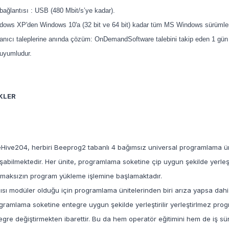
bağlantısı : USB (480 Mbit/s’ye kadar).
dows XP'den Windows 10'a (32 bit ve 64 bit) kadar tüm MS Windows sürümleriy
lanıcı taleplerine anında çözüm: OnDemandSoftware talebini takip eden 1 gü
uyumludur.
KLER
Hive204, herbiri Beeprog2 tabanlı 4 bağımsız universal programlama üni
ışabilmektedir. Her ünite, programlama soketine çip uygun şekilde yerleşti
maksızın program yükleme işlemine başlamaktadır.
ısı modüler olduğu için programlama ünitelerinden biri arıza yapsa dahi 
gramlama soketine entegre uygun şekilde yerleştirilir yerleştirlmez pro
egre değiştirmekten ibarettir. Bu da hem operatör eğitimini hem de iş sür