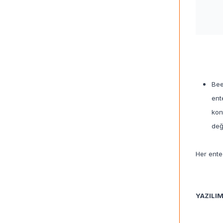
Bee
ent
kon
değ
Her enteg
YAZILIM