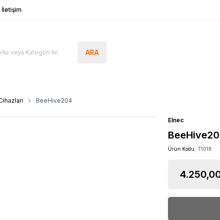
İletişim
ARA
ihazları
BeeHive204
Elnec
BeeHive2
Ürün Kodu:
T1018
4.250,0