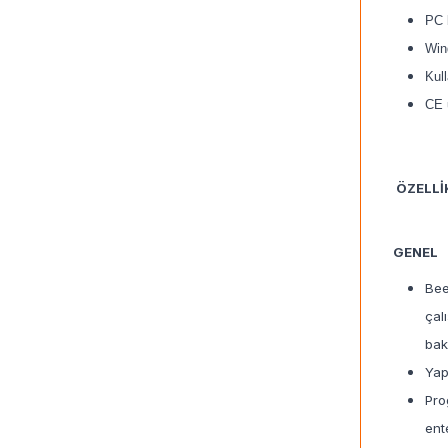
PC 
Win
Kul
CE 
ÖZELLİ
GENEL
Bee
çal
bak
Yap
Pro
ent