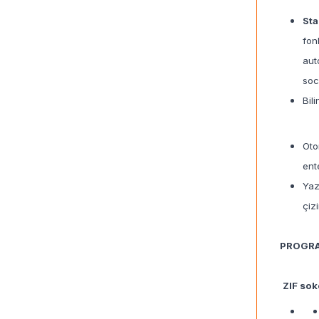
St
fon
aut
soc
Bil
Oto
ent
Yaz
çiz
PROGRA
ZIF sok