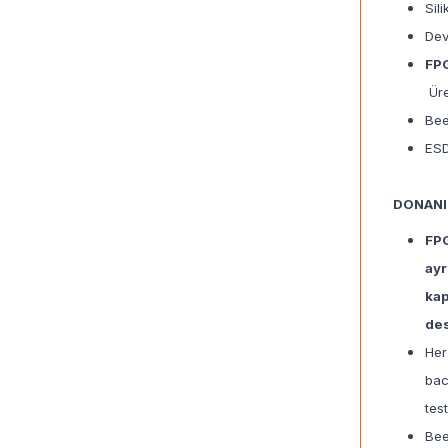
Sil
Dev
FPG
Üre
Bee
ESD
DONAN
FPG
ayr
kap
des
Her
bac
tes
Bee