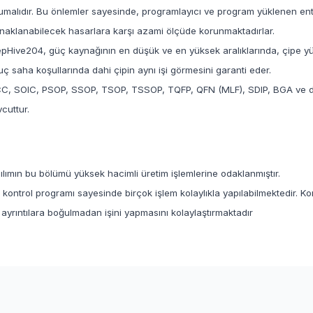
umalıdır. Bu önlemler sayesinde, programlayıcı ve program yüklenen ent
naklanabilecek hasarlara karşı azami ölçüde korunmaktadırlar.
pHive204, güç kaynağının en düşük ve en yüksek aralıklarında, çipe yük
uç saha koşullarında dahi çipin aynı işi görmesini garanti eder.
C, SOIC, PSOP, SSOP, TSOP, TSSOP, TQFP, QFN (MLF), SDIP, BGA ve diğe
cuttur.
M
ılımın bu bölümü yüksek hacimli üretim işlemlerine odaklanmıştır.
lı kontrol programı sayesinde birçok işlem kolaylıkla yapılabilmektedir. 
ayrıntılara boğulmadan işini yapmasını kolaylaştırmaktadır