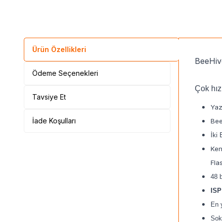
Ürün Özellikleri
BeeHi
Ödeme Seçenekleri
Çok hız
Tavsiye Et
Yaz
İade Koşulları
Bee
İki
Ken
Fla
48 
ISP
En y
Sok