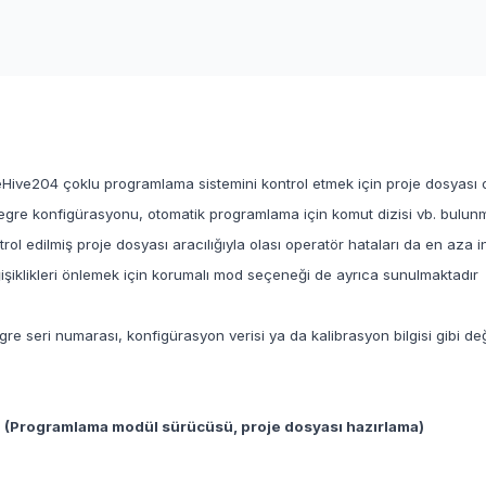
Hive204 çoklu programlama sistemini kontrol etmek için proje dosyası ol
egre konfigürasyonu, otomatik programlama için komut dizisi vb. bulunmak
trol edilmiş proje dosyası aracılığıyla olası operatör hataları da en az
işiklikleri önlemek için korumalı mod seçeneği de ayrıca sunulmaktadır
re seri numarası, konfigürasyon verisi ya da kalibrasyon bilgisi gibi değ
 (Programlama modül sürücüsü, proje dosyası hazırlama)