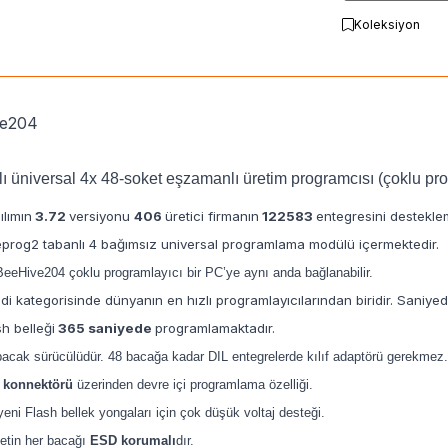
Koleksiyon
ve204
lı üniversal 4x 48-soket eşzamanlı üretim programcısı (çoklu pr
ılımın
3.72
versiyonu
406
üretici firmanın
122583
entegresini desteklem
prog2 tabanlı 4 bağımsız universal programlama modülü içermektedir.
 BeeHive204 çoklu programlayıcı bir PC’ye aynı anda bağlanabilir.
di kategorisinde dünyanın en hızlı programlayıcılarından biridir.
Saniyed
sh belleği
365 saniyede
programlamaktadır.
bacak sürücülüdür. 48 bacağa kadar DIL entegrelerde kılıf adaptörü gerekmez
 konnektörü
üzerinden devre içi programlama özelliği.
eni Flash bellek yongaları için çok düşük voltaj desteği.
etin her bacağı
ESD korumalı
dır.