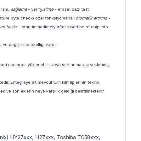
gram,
sağlama
- verify,
silme
- erase) bazı test
ature byte check) özel fonksiyonlarla (
otomatik artırma
-
men başla
- start immediately after insertion of chip into
ve değiştirme özelliği vardır.
eri numarası yüklenebilir veya seri numarası yüklenmiş
dir. Entegreye ait mevcut tüm kılıf tiplerinin teknik
 ek ve son eklerin neye karşılık geldiği belirtilmektedir.
ix) HY27xxx, H27xxx, Toshiba TC58xxx,