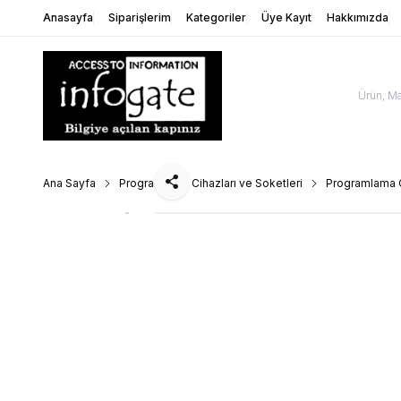
Anasayfa
Siparişlerim
Kategoriler
Üye Kayıt
Hakkımızda
Ana Sayfa
Programlama Cihazları ve Soketleri
Programlama C
Paylaş