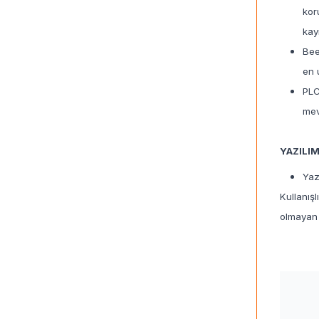
kor
kay
Bee
en 
PLC
mev
YAZILI
Yaz
Kullanış
olmayan 