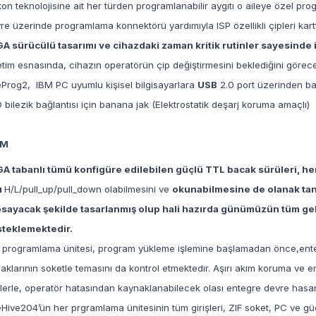
ikon teknolojisine ait her türden programlanabilir aygıtı o aileye özel 
re üzerinde programlama konnektörü yardımıyla ISP özellikli çipleri kar
A sürücülü tasarımı ve cihazdaki zaman kritik rutinler sayesinde 
tim esnasında, cihazın operatörün çip değiştirmesini beklediğini görece
Prog2, IBM PC uyumlu kişisel bilgisayarlara
USB
2.0 port üzerinden ba
 bilezik bağlantısı için banana jak (Elektrostatik deşarj koruma amaçlı)
IM
A tabanlı tümü konfigüre edilebilen güçlü TTL bacak sürüleri, her
ı
H/L/pull_up/pull_down olabilmesini ve
okunabilmesine de olanak tanı
sayacak şekilde tasarlanmış olup hali hazırda günümüzün tüm geli
teklemektedir.
 programlama ünitesi, program yükleme işlemine başlamadan önce,entegr
aklarının soketle temasını da kontrol etmektedir. Aşırı akım koruma ve 
tlerle, operatör hatasından kaynaklanabilecek olası entegre devre hasarı
Hive204’ün her prgramlama ünitesinin tüm girişleri, ZIF soket, PC ve güç