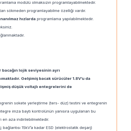
programlama modülü olmaksızın programlayabilmektedir.
ttan sökmeden programlayabilme özelliği vardır.
inanılmaz hızlarda
programlama yapılabilmektedir.
ksiniz.
ğlanmaktadır.
 bacağın lojik seviyesinin ayrı
maktadır. Gelşimiş bacak sürücüler 1.8V’u da
şmiş düşük voltajlı entegrelerini de
enin sokete yerleştirme (ters- düz) testini ve entegrenin
entegre imza baytı kontrolünün yanısıra uygulanan bu
 en aza indirilebilmektedir.
 bağlantısı 15kV’a kadar ESD (elektrostatik deşarj)