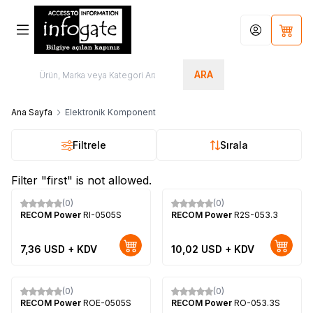
Hesabım
Sepet
ARA
Ana Sayfa
Elektronik Komponent
Filtrele
Sırala
Filter "first" is not allowed.
(0)
(0)
Yeni
Yeni
RECOM Power
RI-0505S
RECOM Power
R2S-053.3
7,36
USD + KDV
10,02
USD + KDV
Tükendi
(0)
(0)
Yeni
Yeni
RECOM Power
ROE-0505S
RECOM Power
RO-053.3S