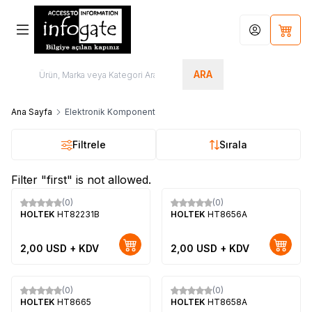
Hesabım
Sepet
ARA
Ana Sayfa
Elektronik Komponent
Filtrele
Sırala
Filter "first" is not allowed.
(0)
(0)
Yeni
Yeni
HOLTEK
HT82231B
HOLTEK
HT8656A
2,00
USD + KDV
2,00
USD + KDV
(0)
(0)
Yeni
Yeni
HOLTEK
HT8665
HOLTEK
HT8658A